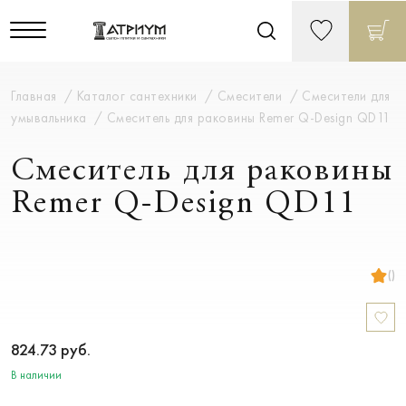
Главная
Каталог сантехники
Смесители
Смесители для
умывальника
Смеситель для раковины Remer Q-Design QD11
Смеситель для раковины
Remer Q-Design QD11
()
824.73
руб.
В наличии