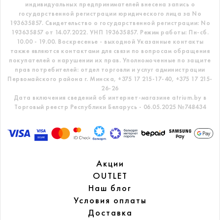
индивидуальных предпринимателей внесена запись о
государственной регистрации юридического лица за No
193635857.
Свидетельство о государственной регистрации: No
193635857 от 14.07.2022. УНП 193635857.
Режим работы: Пн-сб.
10.00 - 19.00. Воскресенье - выходной
Указанные контакты
также являются контактами для связи по вопросам обращения
покупателей о нарушении их прав.
Уполномоченные по защите
прав потребителей: отдел торговли и услуг администрации
Первомайского района г. Минска,
+375 17 215-17-40, +375 17 215-
26-26
Дата включения сведений об интернет-магазине atrium.by в
Торговый реестр Республики Беларусь - 06.05.2025 №748434
Акции
OUTLET
Наш блог
Условия оплаты
Доставка