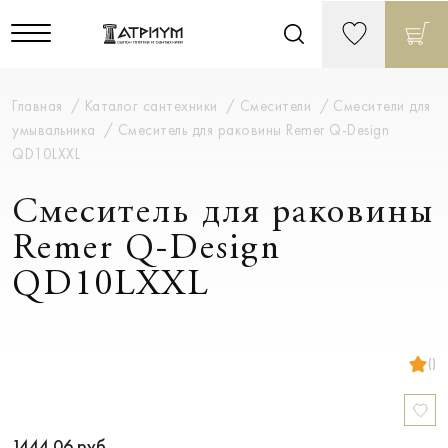
Главная
Каталог сантехники
Смесители
Смесители для
умывальника
Смеситель для раковины Remer Q-Design
QD10LXXL
Смеситель для раковины
Remer Q-Design
QD10LXXL
()
1444.06
руб.