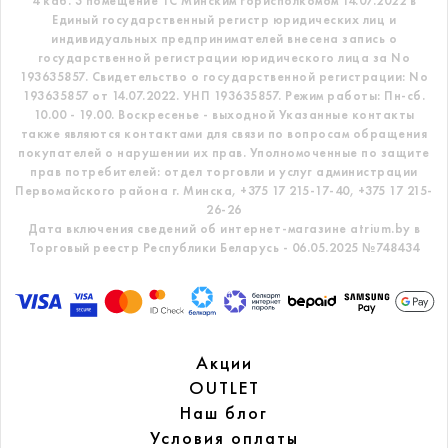
4 каб. 3 помещение ТС
Минским горисполкомом 14.07.2022 в
Единый государственный регистр
юридических лиц и
индивидуальных предпринимателей внесена запись о
государственной регистрации юридического лица за No
193635857.
Свидетельство о государственной регистрации: No
193635857 от 14.07.2022. УНП 193635857.
Режим работы: Пн-сб.
10.00 - 19.00. Воскресенье - выходной
Указанные контакты
также являются контактами для связи по вопросам обращения
покупателей о нарушении их прав.
Уполномоченные по защите
прав потребителей: отдел торговли и услуг администрации
Первомайского района г. Минска,
+375 17 215-17-40, +375 17 215-
26-26
Дата включения сведений об интернет-магазине atrium.by в
Торговый реестр Республики Беларусь - 06.05.2025 №748434
Акции
OUTLET
Наш блог
Условия оплаты