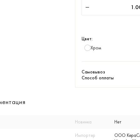
Цвет:
Хром
Самовывоз
Способ оплаты
ментация
Новинка
Нет
Импортер
ООО КераСмар