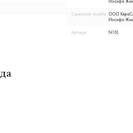
Иосифа Жино
Сервисная служба
ООО КераСмар
Иосифа Жино
Артикул
N10L
да