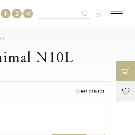
10L
nimal N10L
нет отзывов