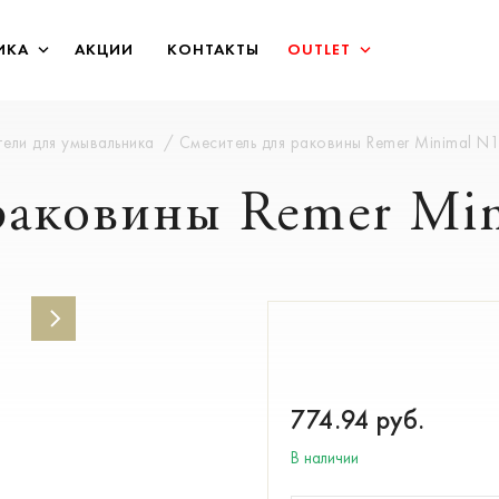
ИКА
АКЦИИ
КОНТАКТЫ
OUTLET
ели для умывальника
Смеситель для раковины Remer Minimal N
раковины Remer Mi
774.94
руб.
В наличии