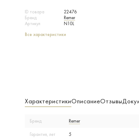
ID товара
22476
Бренд
Remer
Артикул
N10L
Все характеристики
Характеристики
Описание
Отзывы
Доку
Бренд
Remer
Гарантия, лет
5