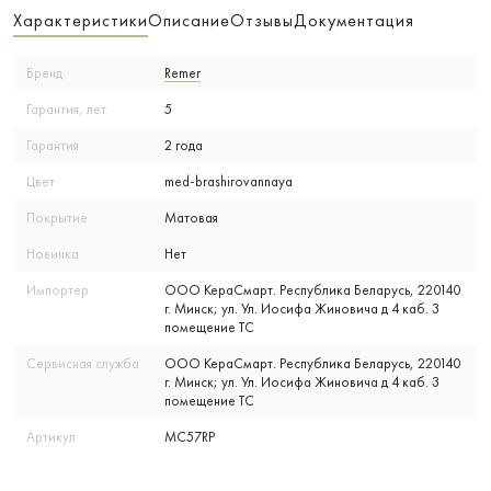
Характеристики
Описание
Отзывы
Документация
Бренд
Remer
Гарантия, лет
5
Гарантия
2 года
Цвет
med-brashirovannaya
Покрытие
Матовая
Новинка
Нет
Импортер
ООО КераСмарт. Республика Беларусь, 220140
г. Минск; ул. Ул. Иосифа Жиновича д 4 каб. 3
помещение ТС
Сервисная служба
ООО КераСмарт. Республика Беларусь, 220140
г. Минск; ул. Ул. Иосифа Жиновича д 4 каб. 3
помещение ТС
Артикул
MC57RP