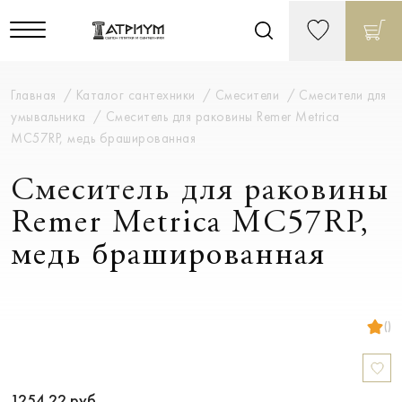
Главная
Каталог сантехники
Смесители
Смесители для
умывальника
Смеситель для раковины Remer Metrica
MC57RP, медь брашированная
Смеситель для раковины
Remer Metrica MC57RP,
медь брашированная
()
1254.22
руб.