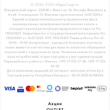
© 2026 ООО «КераСмарт».
Юридический адрес: 220140 г. Минск ул. Ул. Иосифа Жиновича д
4 каб. 3 помещение ТС
Минским горисполкомом 14.07.2022 в
Единый государственный регистр
юридических лиц и
индивидуальных предпринимателей внесена запись о
государственной регистрации юридического лица за No
193635857.
Свидетельство о государственной регистрации: No
193635857 от 14.07.2022. УНП 193635857.
Режим работы: Пн-сб.
10.00 - 19.00. Воскресенье - выходной
Указанные контакты
также являются контактами для связи по вопросам обращения
покупателей о нарушении их прав.
Уполномоченные по защите
прав потребителей: отдел торговли и услуг администрации
Первомайского района г. Минска,
+375 17 215-17-40, +375 17 215-
26-26
Дата включения сведений об интернет-магазине atrium.by в
Торговый реестр Республики Беларусь - 06.05.2025 №748434
Акции
OUTLET