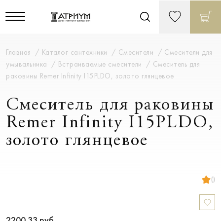
Главная
Каталог сантехники
Смесители
Смесители для
умывальника
Встраиваемые смесители
Смеситель для
раковины Remer Infinity I15PLDO, золото глянцевое
Смеситель для раковины
Remer Infinity I15PLDO,
золото глянцевое
()
2200.33
руб.