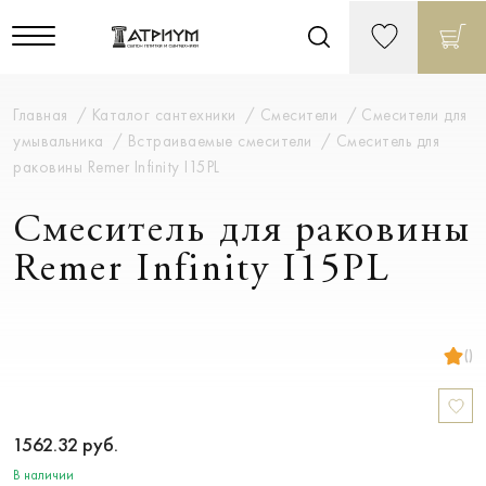
Главная
Каталог сантехники
Смесители
Смесители для
умывальника
Встраиваемые смесители
Смеситель для
раковины Remer Infinity I15PL
Смеситель для раковины
Remer Infinity I15PL
()
1562.32
руб.
В наличии