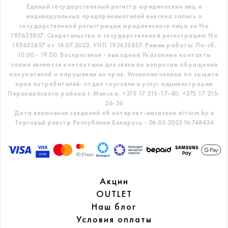
Единый государственный регистр
юридических лиц и
индивидуальных предпринимателей внесена запись о
государственной регистрации юридического лица за No
193635857.
Свидетельство о государственной регистрации: No
193635857 от 14.07.2022. УНП 193635857.
Режим работы: Пн-сб.
10.00 - 19.00. Воскресенье - выходной
Указанные контакты
также являются контактами для связи по вопросам обращения
покупателей о нарушении их прав.
Уполномоченные по защите
прав потребителей: отдел торговли и услуг администрации
Первомайского района г. Минска,
+375 17 215-17-40, +375 17 215-
26-26
Дата включения сведений об интернет-магазине atrium.by в
Торговый реестр Республики Беларусь - 06.05.2025 №748434
Акции
OUTLET
Наш блог
Условия оплаты