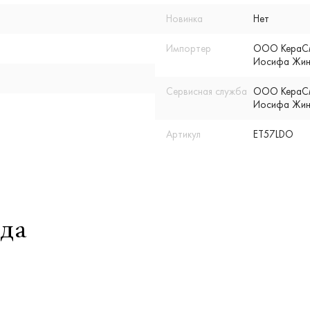
Новинка
Нет
Импортер
ООО КераСмар
Иосифа Жино
Сервисная служба
ООО КераСмар
Иосифа Жино
Артикул
ET57LDO
да