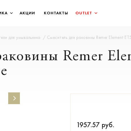
ИКА
АКЦИИ
КОНТАКТЫ
OUTLET
ели для умывальника
Смеситель для раковины Remer Element ET
раковины Remer El
ое
1957.57
руб.