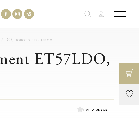
57LDO, золото глянцевое
ement ET57LDO,
нет отзывов