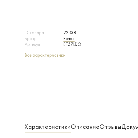
ID товара
22338
Бренд
Remer
Артикул
ET57LDO
Все характеристики
Характеристики
Описание
Отзывы
Доку