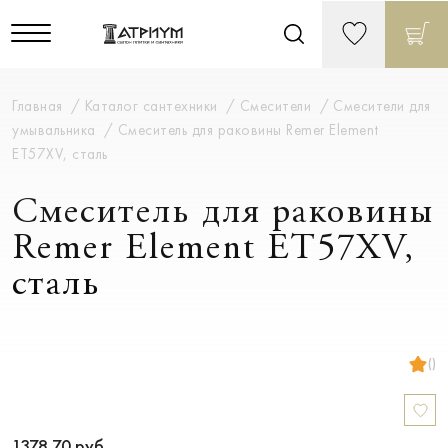
Главная
Каталог сантехники
Смесители
Смесители для
умывальника
Смеситель для раковины Remer Element
ET57XV, сталь
Смеситель для раковины
Remer Element ET57XV,
сталь
()
1378.70
руб.