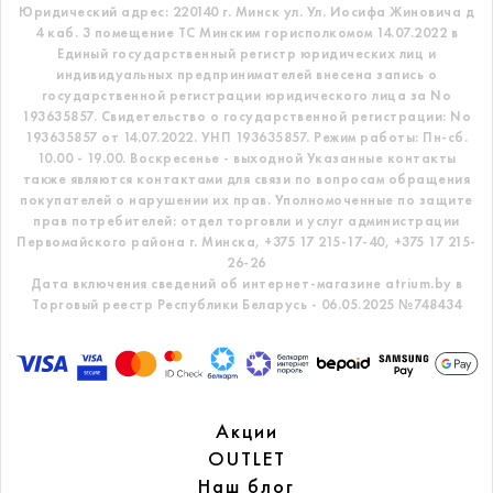
Юридический адрес: 220140 г. Минск ул. Ул. Иосифа Жиновича д
4 каб. 3 помещение ТС
Минским горисполкомом 14.07.2022 в
Единый государственный регистр
юридических лиц и
индивидуальных предпринимателей внесена запись о
государственной регистрации юридического лица за No
193635857.
Свидетельство о государственной регистрации: No
193635857 от 14.07.2022. УНП 193635857.
Режим работы: Пн-сб.
10.00 - 19.00. Воскресенье - выходной
Указанные контакты
также являются контактами для связи по вопросам обращения
покупателей о нарушении их прав.
Уполномоченные по защите
прав потребителей: отдел торговли и услуг администрации
Первомайского района г. Минска,
+375 17 215-17-40, +375 17 215-
26-26
Дата включения сведений об интернет-магазине atrium.by в
Торговый реестр Республики Беларусь - 06.05.2025 №748434
Акции
OUTLET
Наш блог