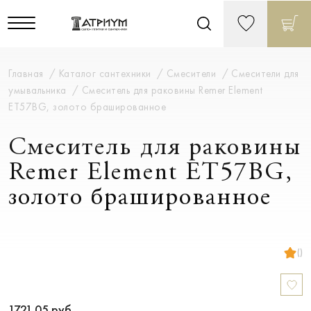
Главная
Каталог сантехники
Смесители
Смесители для
умывальника
Смеситель для раковины Remer Element
ET57BG, золото брашированное
Смеситель для раковины
Remer Element ET57BG,
золото брашированное
()
1721.05
руб.