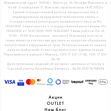
Юридический адрес: 220140 г. Минск ул. Ул. Иосифа Жиновича д
4 каб. 3 помещение ТС
Минским горисполкомом 14.07.2022 в
Единый государственный регистр
юридических лиц и
индивидуальных предпринимателей внесена запись о
государственной регистрации юридического лица за No
193635857.
Свидетельство о государственной регистрации: No
193635857 от 14.07.2022. УНП 193635857.
Режим работы: Пн-сб.
10.00 - 19.00. Воскресенье - выходной
Указанные контакты
также являются контактами для связи по вопросам обращения
покупателей о нарушении их прав.
Уполномоченные по защите
прав потребителей: отдел торговли и услуг администрации
Первомайского района г. Минска,
+375 17 215-17-40, +375 17 215-
26-26
Дата включения сведений об интернет-магазине atrium.by в
Торговый реестр Республики Беларусь - 06.05.2025 №748434
Акции
OUTLET
Наш блог