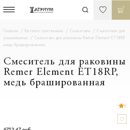
Главная
Каталог сантехники
Смесители
Смесители для
умывальника
Смеситель для раковины Remer Element ET18RP,
медь брашированная
Смеситель для раковины
Remer Element ET18RP,
медь брашированная
()
6753.47
руб.