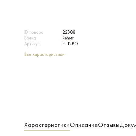
ID товара
22308
Бренд
Remer
Артикул
ET12BO
Все характеристики
Характеристики
Описание
Отзывы
Доку