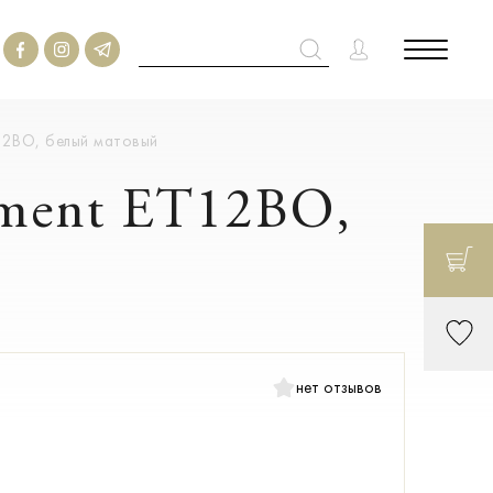
T12BO, белый матовый
ement ET12BO,
нет отзывов