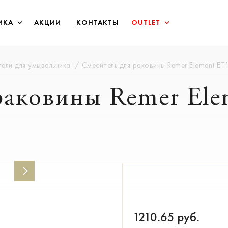
ИКА
АКЦИИ
КОНТАКТЫ
OUTLET
ели для умывальника
Смеситель для раковины Remer Element E
раковины Remer El
1210.65
руб.