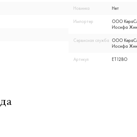
Новинка
Нет
Импортер
ООО КераСмар
Иосифа Жино
Сервисная служба
ООО КераСмар
Иосифа Жино
Артикул
ET12BO
да