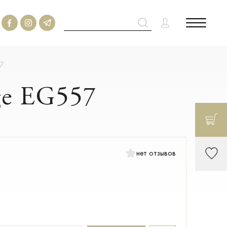
57
ge EG557
нет отзывов