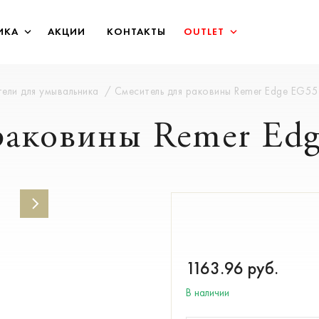
ИКА
АКЦИИ
КОНТАКТЫ
OUTLET
ели для умывальника
Смеситель для раковины Remer Edge EG5
раковины Remer Ed
1163.96
руб.
В наличии