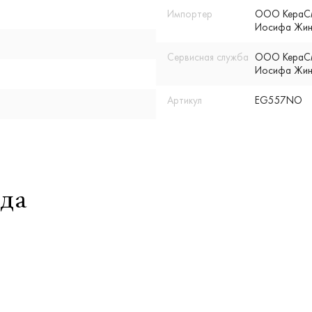
Импортер
ООО КераСмар
Иосифа Жино
Сервисная служба
ООО КераСмар
Иосифа Жино
Артикул
EG557NO
да