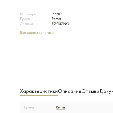
ID товара
22283
Бренд
Remer
Артикул
EG557NO
Все характеристики
Характеристики
Описание
Отзывы
Доку
Бренд
Remer