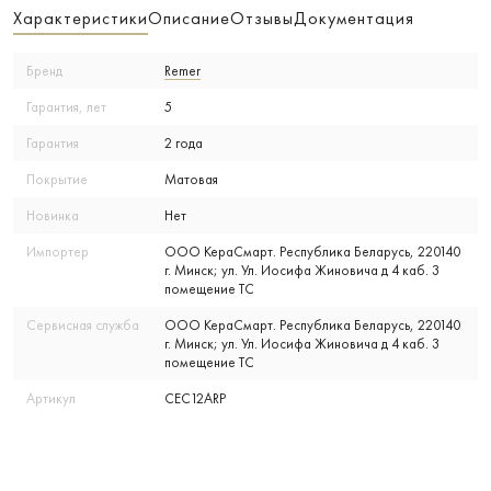
Характеристики
Описание
Отзывы
Документация
Бренд
Remer
Гарантия, лет
5
Гарантия
2 года
Покрытие
Матовая
Новинка
Нет
Импортер
ООО КераСмарт. Республика Беларусь, 220140
г. Минск; ул. Ул. Иосифа Жиновича д 4 каб. 3
помещение ТС
Сервисная служба
ООО КераСмарт. Республика Беларусь, 220140
г. Минск; ул. Ул. Иосифа Жиновича д 4 каб. 3
помещение ТС
Артикул
CEC12ARP