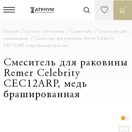
Главная
Каталог сантехники
Смесители
Смесители для
умывальника
Смеситель для раковины Remer Celebrity
CEC12ARP, медь брашированная
Смеситель для раковины
Remer Celebrity
CEC12ARP, медь
брашированная
()