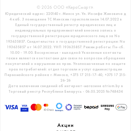
© 2026 ООО «КераСмарт».
Юридический адрес: 220140 г. Минск ул. Ул. Иосифа Жиновича д
4 каб. 3 помещение ТС
Минским горисполкомом 14.07.2022 в
Единый государственный регистр
юридических лиц и
индивидуальных предпринимателей внесена запись о
государственной регистрации юридического лица за No
193635857.
Свидетельство о государственной регистрации: No
193635857 от 14.07.2022. УНП 193635857.
Режим работы: Пн-сб.
10.00 - 19.00. Воскресенье - выходной
Указанные контакты
также являются контактами для связи по вопросам обращения
покупателей о нарушении их прав.
Уполномоченные по защите
прав потребителей: отдел торговли и услуг администрации
Первомайского района г. Минска,
+375 17 215-17-40, +375 17 215-
26-26
Дата включения сведений об интернет-магазине atrium.by в
Торговый реестр Республики Беларусь - 06.05.2025 №748434
Акции