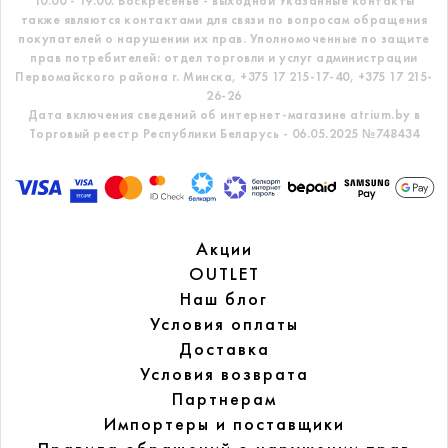
10.00 - 19.00. Воскресенье - выходной
Указанные контакты
также являются контактами для связи по вопросам обращения
покупателей о нарушении их прав.
Уполномоченные по защите
прав потребителей: отдел торговли и услуг администрации
Первомайского района г. Минска,
+375 17 215-17-40, +375 17 215-
26-26
Дата включения сведений об интернет-магазине atrium.by в
Торговый реестр Республики Беларусь - 06.05.2025 №748434
Акции
OUTLET
Наш блог
Условия оплаты
Доставка
Условия возврата
Партнерам
Импортеры и поставщики