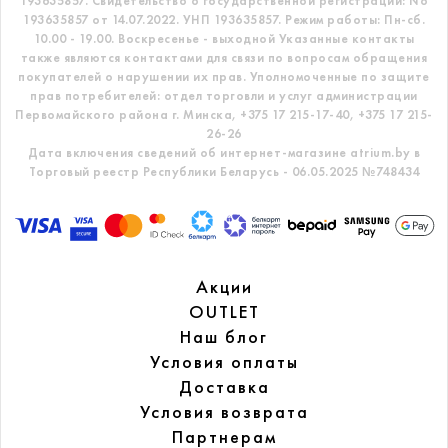
193635857.
Свидетельство о государственной регистрации: No
193635857 от 14.07.2022. УНП 193635857.
Режим работы: Пн-сб.
10.00 - 19.00. Воскресенье - выходной
Указанные контакты
также являются контактами для связи по вопросам обращения
покупателей о нарушении их прав.
Уполномоченные по защите
прав потребителей: отдел торговли и услуг администрации
Первомайского района г. Минска,
+375 17 215-17-40, +375 17 215-
26-26
Дата включения сведений об интернет-магазине atrium.by в
Торговый реестр Республики Беларусь - 06.05.2025 №748434
Акции
OUTLET
Наш блог
Условия оплаты
Доставка
Условия возврата
Партнерам