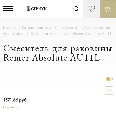
Главная
Каталог сантехники
Смесители
Смесители для
умывальника
Смеситель для раковины Remer Absolute AU11L
Смеситель для раковины
Remer Absolute AU11L
()
1571.66
руб.
Под заказ