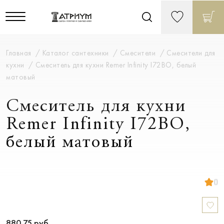
Главная
Каталог сантехники
Смесители
Смесители для
кухни
Смеситель для кухни Remer Infinity I72BO, белый
матовый
Смеситель для кухни
Remer Infinity I72BO,
белый матовый
()
880.75
руб.