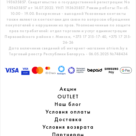
193635857.
Свидетельство о государственной регистрации: No
193635857 от 14.07.2022. УНП 193635857.
Режим работы: Пн-сб.
10.00 - 19.00. Воскресенье - выходной
Указанные контакты
также являются контактами для связи по вопросам обращения
покупателей о нарушении их прав.
Уполномоченные по защите
прав потребителей: отдел торговли и услуг администрации
Первомайского района г. Минска,
+375 17 215-17-40, +375 17 215-
26-26
Дата включения сведений об интернет-магазине atrium.by в
Торговый реестр Республики Беларусь - 06.05.2025 №748434
Акции
OUTLET
Наш блог
Условия оплаты
Доставка
Условия возврата
Партнерам