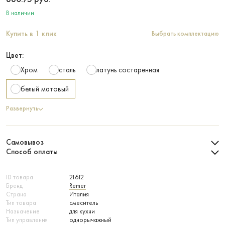
В наличии
Купить в 1 клик
Выбрать комплектацию
Цвет:
Хром
сталь
латунь состаренная
белый матовый
Развернуть
Самовывоз
Способ оплаты
ID товара
21612
Бренд
Remer
Страна
Италия
Тип товара
смеситель
Назначение
для кухни
Тип управления
однорычажный