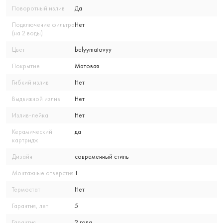
Поворотный излив
Да
Подключение фильтра
Нет
(на 2 воды)
Цвет
belyymatovyy
Покрытие
Матовая
Гибкий излив
Нет
Выдвижной излив
Нет
Излив-лейка
Нет
Керамический
да
картридж
Дизайн
современный стиль
Монтажные отверстия
1
Термостат
Нет
Гарантия, лет
5
Гарантия
2 года