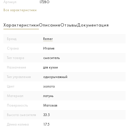
Артикул
I72BO
Все характеристики
Характеристики
Описание
Отзывы
Документация
Бренд
Remer
Страна
Италия
Тип товара
смеситель
Назначение
для кухни
Тип управления
однорычажный
Цвет
золото
Материал
латунь
Поверхность
Матовая
Высота смесителя
33.5
Длина излива
17.5