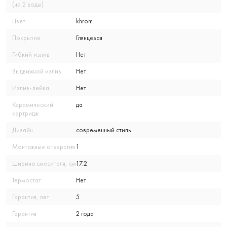
(на 2 воды)
Цвет
khrom
Покрытие
Глянцевая
Гибкий излив
Нет
Выдвижной излив
Нет
Излив-лейка
Нет
Керамический
да
картридж
Дизайн
современный стиль
Монтажные отверстия
1
Ширина смесителя, см
17.2
Термостат
Нет
Гарантия, лет
5
Гарантия
2 года