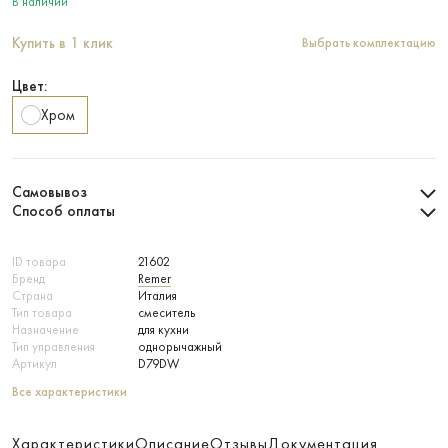
В наличии
Купить в 1 клик
Выбрать комплектацию
Цвет:
Хром
Самовывоз
Способ оплаты
ID товара
21602
Бренд
Remer
Страна
Италия
Тип товара
смеситель
Назначение
для кухни
Тип управления
однорычажный
Артикул
D79DW
Все характеристики
Характеристики
Описание
Отзывы
Документация