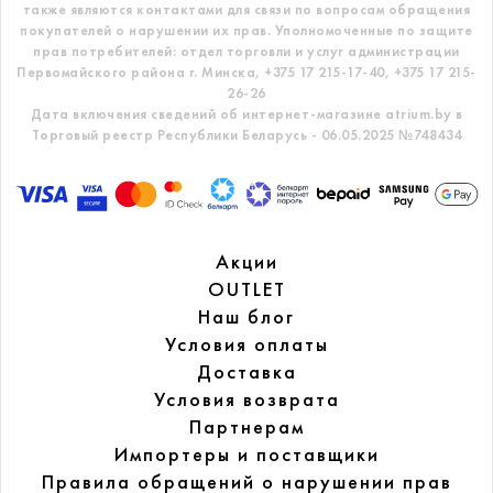
также являются контактами для связи по вопросам обращения
покупателей о нарушении их прав.
Уполномоченные по защите
прав потребителей: отдел торговли и услуг администрации
Первомайского района г. Минска,
+375 17 215-17-40, +375 17 215-
26-26
Дата включения сведений об интернет-магазине atrium.by в
Торговый реестр Республики Беларусь - 06.05.2025 №748434
Акции
OUTLET
Наш блог
Условия оплаты
Доставка
Условия возврата
Партнерам
Импортеры и поставщики
Правила обращений
о нарушении прав