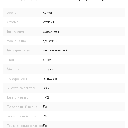
Бренд
Remer
Страна
Италия
Тип товара
смеситель
Назначение
для кухни
Тип управления
однорычажный
Цвет
хром
Материал
латунь
Поверхность
Глянцевая
Высота смесителя
35.7
Длина излива
17.2
Поворотный излив
Да
Высота излива, см
26
Подключение фильтра
Да