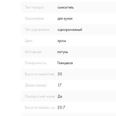
Тип товара
смеситель
Назначение
для кухни
Тип управления
однорычажный
Цвет
хром
Материал
латунь
Поверхность
Глянцевая
Высота смесителя
30
Длина излива
17
Поворотный излив
Да
Высота излива, см
20.7