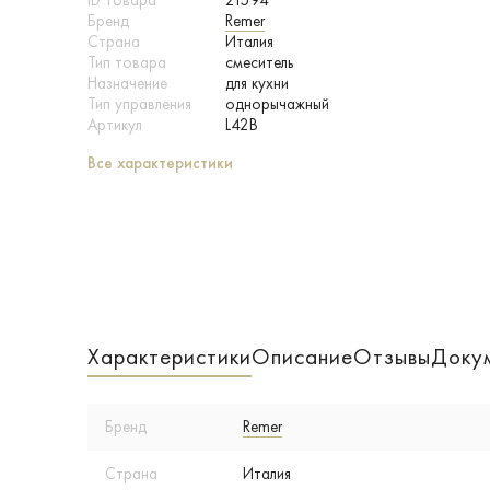
ID товара
21594
Бренд
Remer
Страна
Италия
Тип товара
смеситель
Назначение
для кухни
Тип управления
однорычажный
Артикул
L42B
Все характеристики
Характеристики
Описание
Отзывы
Доку
Бренд
Remer
Страна
Италия