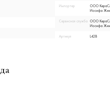
Импортер
ООО КераСмар
Иосифа Жино
Сервисная служба
ООО КераСмар
Иосифа Жино
Артикул
L42B
да