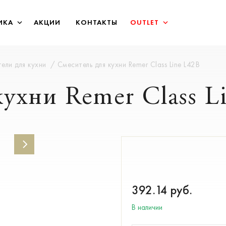
ИКА
АКЦИИ
КОНТАКТЫ
OUTLET
ели для кухни
Смеситель для кухни Remer Class Line L42B
ухни Remer Class L
392.14
руб.
В наличии