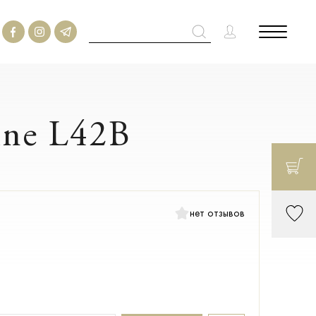
ine L42B
нет отзывов