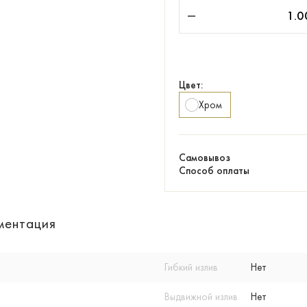
Цвет:
Хром
Самовывоз
Способ оплаты
ментация
Гибкий излив
Нет
Выдвижной излив
Нет