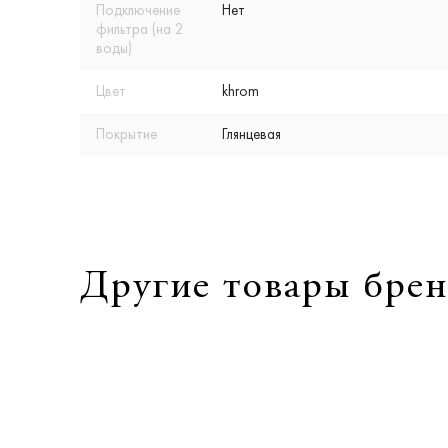
Подключение
Нет
фильтра (на 2
воды)
Цвет
khrom
Покрытие
Глянцевая
Другие товары брен