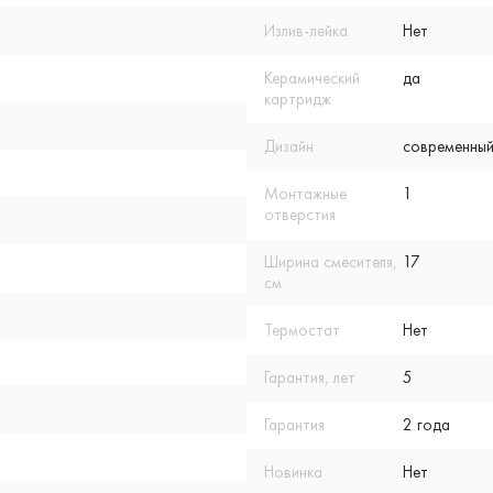
Излив-лейка
Нет
Керамический
да
картридж
Дизайн
современный
Монтажные
1
отверстия
Ширина смесителя,
17
см
Термостат
Нет
Гарантия, лет
5
Гарантия
2 года
Новинка
Нет