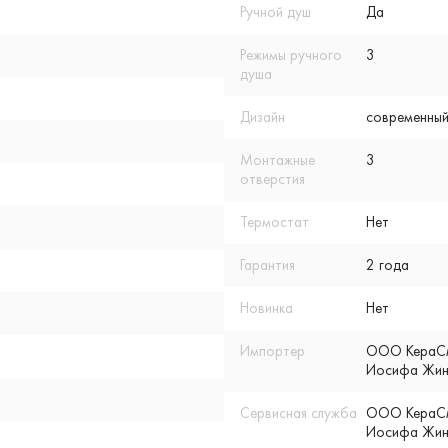
Ручной душ
Да
Режимы ручного
3
душа
Дизайн
современный
Монтажные
3
отверстия
Термостат
Нет
Гарантия
2 года
Новинка
Нет
Импортер
ООО КераСмар
Иосифа Жино
Сервисная служба
ООО КераСмар
Иосифа Жино