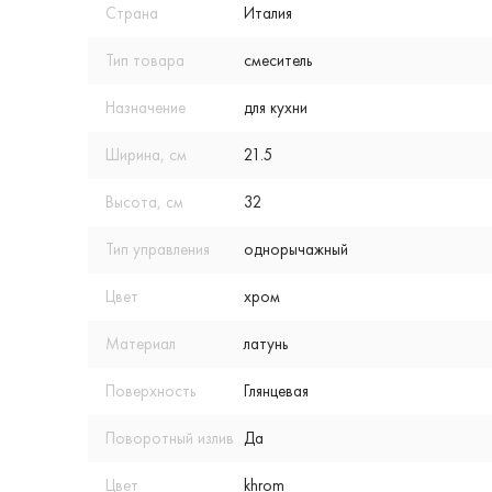
Страна
Италия
Тип товара
смеситель
Назначение
для кухни
Ширина, см
21.5
Высота, см
32
Тип управления
однорычажный
Цвет
хром
Материал
латунь
Поверхность
Глянцевая
Поворотный излив
Да
Цвет
khrom