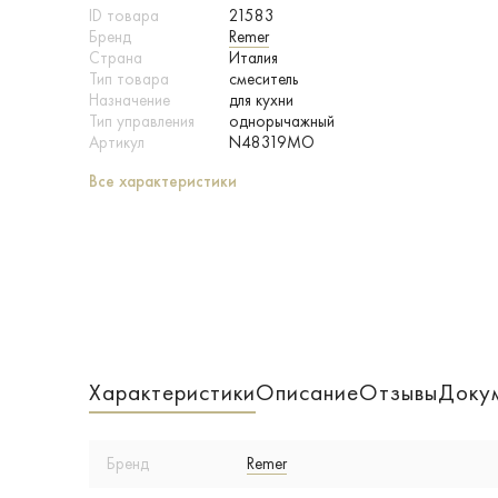
ID товара
21583
Бренд
Remer
Страна
Италия
Тип товара
смеситель
Назначение
для кухни
Тип управления
однорычажный
Артикул
N48319MO
Все характеристики
Характеристики
Описание
Отзывы
Доку
Бренд
Remer