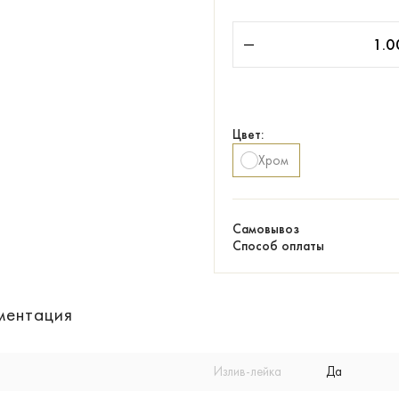
Цвет:
Хром
Самовывоз
Способ оплаты
ментация
Излив-лейка
Да