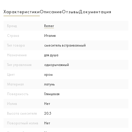
Характеристики
Описание
Отзывы
Документация
Бренд
Remer
Страна
Италия
Тип товара
смеситель встраиваемый
Назначение
для душа
Тип управления
однорычажный
Цвет
хром
Материал
латунь
Поверхность
Глянцевая
Излив
Нет
Высота смесителя
20.5
Поворотный излив
Нет