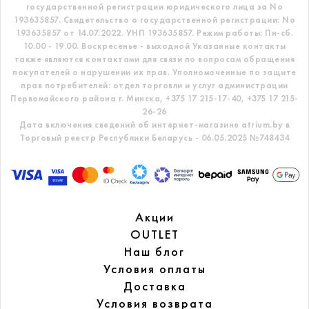
государственной регистрации юридического лица за No
193635857.
Свидетельство о государственной регистрации: No
193635857 от 14.07.2022. УНП 193635857.
Режим работы: Пн-сб.
10.00 - 19.00. Воскресенье - выходной
Указанные контакты
также являются контактами для связи по вопросам обращения
покупателей о нарушении их прав.
Уполномоченные по защите
прав потребителей: отдел торговли и услуг администрации
Первомайского района г. Минска,
+375 17 215-17-40, +375 17 215-
26-26
Дата включения сведений об интернет-магазине atrium.by в
Торговый реестр Республики Беларусь - 06.05.2025 №748434
Акции
OUTLET
Наш блог
Условия оплаты
Доставка
Условия возврата