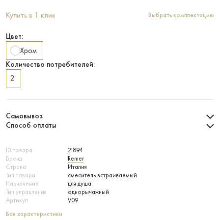
Купить в 1 клик
Выбрать комплектацию
Цвет:
Хром
Количество потребителей:
2
Самовывоз
Способ оплаты
ID товара
21894
Бренд
Remer
Страна
Италия
Тип товара
смеситель встраиваемый
Назначение
для душа
Тип управления
однорычажный
Артикул
V09
Все характеристики