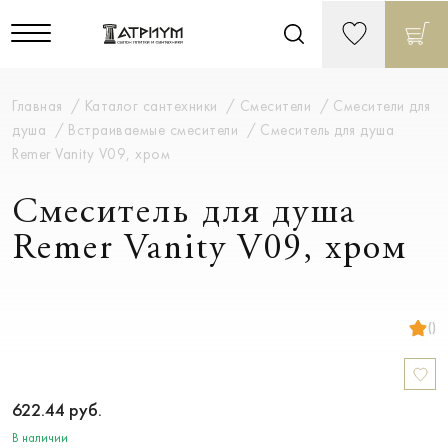
Главная
Каталог сантехники
Смесители
Смесители для
душа
Встраиваемые смесители
Смеситель для душа
Remer Vanity V09, хром
Смеситель для душа
Remer Vanity V09, хром
()
622.44
руб.
В наличии