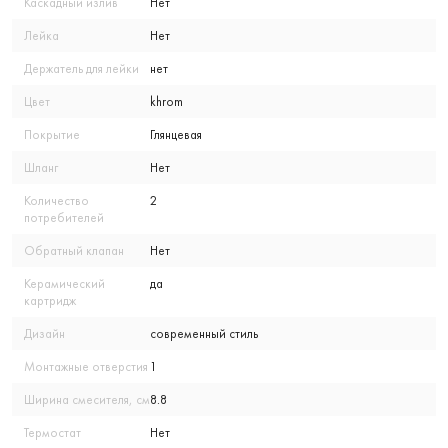
Каскадный излив
Нет
Лейка
Нет
Держатель для лейки
нет
Цвет
khrom
Покрытие
Глянцевая
Шланг
Нет
Количество
2
потребителей
Обратный клапан
Нет
Керамический
да
картридж
Дизайн
современный стиль
Монтажные отверстия
1
Ширина смесителя, см
8.8
Термостат
Нет