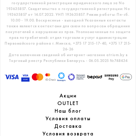
государственной регистрации юридического лица за No
193635857.
Свидетельство о государственной регистрации: No
193635857 от 14.07.2022. УНП 193635857.
Режим работы: Пн-сб.
10.00 - 19.00. Воскресенье - выходной
Указанные контакты
также являются контактами для связи по вопросам обращения
покупателей о нарушении их прав.
Уполномоченные по защите
прав потребителей: отдел торговли и услуг администрации
Первомайского района г. Минска,
+375 17 215-17-40, +375 17 215-
26-26
Дата включения сведений об интернет-магазине atrium.by в
Торговый реестр Республики Беларусь - 06.05.2025 №748434
Акции
OUTLET
Наш блог
Условия оплаты
Доставка
Условия возврата