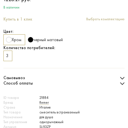
В наличии
Купить в 1 клик
Выбрать комплектацию
Цвет:
Хром
черный матовый
Количество потребителей:
3
Самовывоз
Способ оплаты
ID товара
21884
Бренд
Remer
Страна
Италия
Тип товара
смеситель встраиваемый
Назначение
для душа
Тип управления
однорычажный
Артикул
SL93ZP