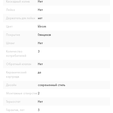
Каскадный излив
Нет
Лейка
Нет
Держатель для лейки
нет
Цвет
khrom
Покрытие
Глянцевая
Шланг
Нет
Количество
3
потребителей
Обратный клапан
Нет
Керамический
да
картридж
Дизайн
современный стиль
Монтажные отверстия
2
Термостат
Нет
Гарантия, лет
5