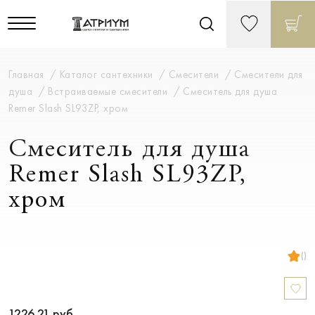
Главная
Каталог сантехники
Смесители
Смесители для
душа
Встраиваемые смесители
Смеситель для душа
Remer Slash SL93ZP, хром
Смеситель для душа
Remer Slash SL93ZP,
хром
()
1226.21
руб.