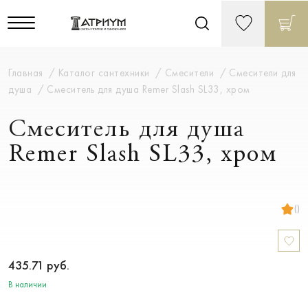
Главная
Каталог сантехники
Смесители
Смесители для
душа
Смеситель для душа Remer Slash SL33, хром
Смеситель для душа
Remer Slash SL33, хром
()
435.71
руб.
В наличии