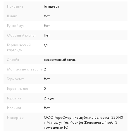
Покрытие
Глянцевая
Шланг
Нет
Ручной душ
Нет
Обратный клапан
Нет
Керамический
да
картридж
Дизайн
современный стиль
Монтажные отверстия
2
Термостат
Нет
Гарантия, лет
5
Гарантия
2 года
Новинка
Нет
Импортер
ООО КераСмарт. Республика Беларусь, 220140
г. Минск; ул. Ул. Иосифа Жиновича д 4 каб. 3
помещение ТС