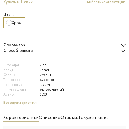
Купить в 1 клик
Выбрать комплектацию
Цвет:
Хром
Самовывоз
Способ оплаты
ID товара
21881
Бренд
Remer
Страна
Италия
Тип товара
смеситель
Назначение
для душа
Тип управления
однорычажный
Артикул
SL33
Все характеристики
Характеристики
Описание
Отзывы
Документация