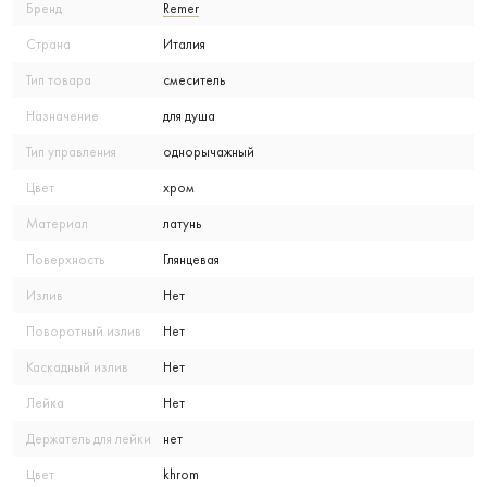
Бренд
Remer
Страна
Италия
Тип товара
смеситель
Назначение
для душа
Тип управления
однорычажный
Цвет
хром
Материал
латунь
Поверхность
Глянцевая
Излив
Нет
Поворотный излив
Нет
Каскадный излив
Нет
Лейка
Нет
Держатель для лейки
нет
Цвет
khrom