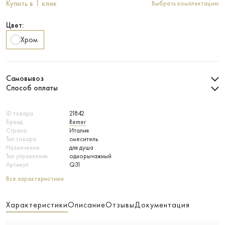
Купить в 1 клик
Выбрать комплектацию
Цвет:
Хром
Самовывоз
Способ оплаты
ID товара
21842
Бренд
Remer
Страна
Италия
Тип товара
смеситель
Назначение
для душа
Тип управления
однорычажный
Артикул
Q31
Все характеристики
Характеристики
Описание
Отзывы
Документация