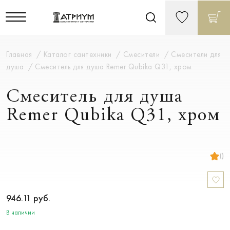
Главная
Каталог сантехники
Смесители
Смесители для
душа
Смеситель для душа Remer Qubika Q31, хром
Смеситель для душа
Remer Qubika Q31, хром
()
946.11
руб.
В наличии