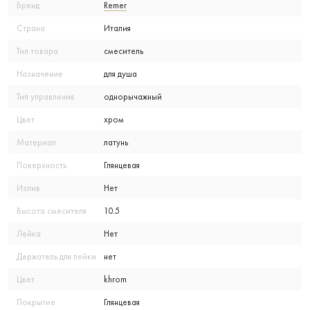
Бренд
Remer
Страна
Италия
Тип товара
смеситель
Назначение
для душа
Тип управления
однорычажный
Цвет
хром
Материал
латунь
Поверхность
Глянцевая
Излив
Нет
Высота смесителя
10.5
Лейка
Нет
Держатель для лейки
нет
Цвет
khrom
Покрытие
Глянцевая