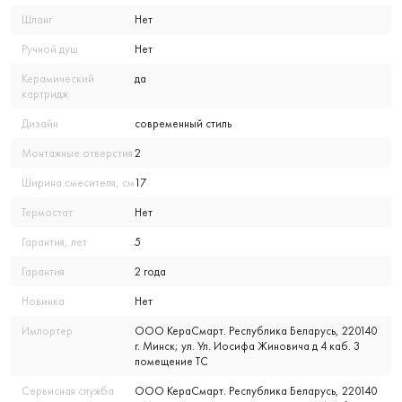
Шланг
Нет
Ручной душ
Нет
Керамический
да
картридж
Дизайн
современный стиль
Монтажные отверстия
2
Ширина смесителя, см
17
Термостат
Нет
Гарантия, лет
5
Гарантия
2 года
Новинка
Нет
Импортер
ООО КераСмарт. Республика Беларусь, 220140
г. Минск; ул. Ул. Иосифа Жиновича д 4 каб. 3
помещение ТС
Сервисная служба
ООО КераСмарт. Республика Беларусь, 220140