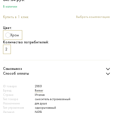
В наличии
Купить в 1 клик
Выбрать комплектацию
Цвет:
Хром
Количество потребителей:
2
Самовывоз
Способ оплаты
ID товара
21801
Бренд
Remer
Страна
Италия
Тип товара
смеситель встраиваемый
Назначение
для душа
Тип управления
однорычажный
Артикул
N09L