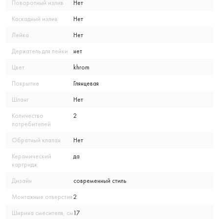
Поворотный излив
Нет
Каскадный излив
Нет
Лейка
Нет
Держатель для лейки
нет
Цвет
khrom
Покрытие
Глянцевая
Шланг
Нет
Количество
2
потребителей
Обратный клапан
Нет
Керамический
да
картридж
Дизайн
современный стиль
Монтажные отверстия
2
Ширина смесителя, см
17