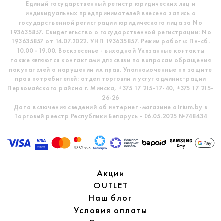
Единый государственный регистр
юридических лиц и
индивидуальных предпринимателей внесена запись о
государственной регистрации юридического лица за No
193635857.
Свидетельство о государственной регистрации: No
193635857 от 14.07.2022. УНП 193635857.
Режим работы: Пн-сб.
10.00 - 19.00. Воскресенье - выходной
Указанные контакты
также являются контактами для связи по вопросам обращения
покупателей о нарушении их прав.
Уполномоченные по защите
прав потребителей: отдел торговли и услуг администрации
Первомайского района г. Минска,
+375 17 215-17-40, +375 17 215-
26-26
Дата включения сведений об интернет-магазине atrium.by в
Торговый реестр Республики Беларусь - 06.05.2025 №748434
Акции
OUTLET
Наш блог
Условия оплаты