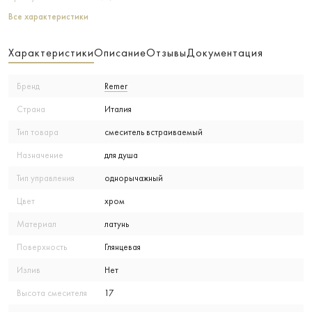
Все характеристики
Характеристики
Описание
Отзывы
Документация
Бренд
Remer
Страна
Италия
Тип товара
смеситель встраиваемый
Назначение
для душа
Тип управления
однорычажный
Цвет
хром
Материал
латунь
Поверхность
Глянцевая
Излив
Нет
Высота смесителя
17