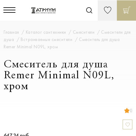
Главная
Каталог сантехники
Смесители
Смесители для
душа
Встраиваемые смесители
Смеситель для душа
Remer Minimal N09L, хром
Смеситель для душа
Remer Minimal N09L,
хром
()
647.34
руб.