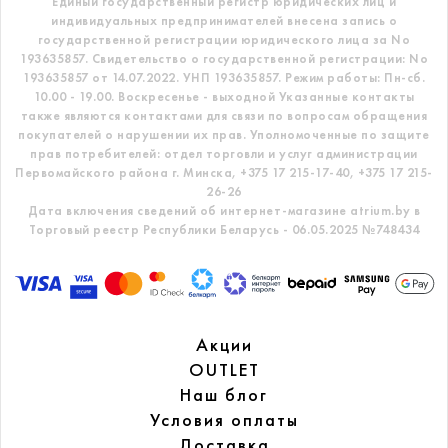
Единый государственный регистр
юридических лиц и
индивидуальных предпринимателей внесена запись о
государственной регистрации юридического лица за No
193635857.
Свидетельство о государственной регистрации: No
193635857 от 14.07.2022. УНП 193635857.
Режим работы: Пн-сб.
10.00 - 19.00. Воскресенье - выходной
Указанные контакты
также являются контактами для связи по вопросам обращения
покупателей о нарушении их прав.
Уполномоченные по защите
прав потребителей: отдел торговли и услуг администрации
Первомайского района г. Минска,
+375 17 215-17-40, +375 17 215-
26-26
Дата включения сведений об интернет-магазине atrium.by в
Торговый реестр Республики Беларусь - 06.05.2025 №748434
Акции
OUTLET
Наш блог
Условия оплаты
Доставка