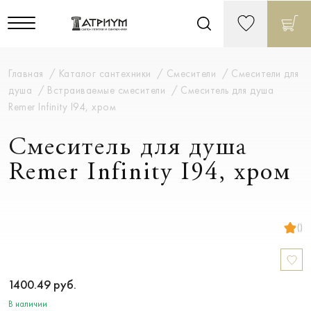
Главная
Каталог сантехники
Смесители
Смесители для
душа
Встраиваемые смесители
Смеситель для душа
Remer Infinity I94, хром
Смеситель для душа
Remer Infinity I94, хром
()
1400.49
руб.
В наличии