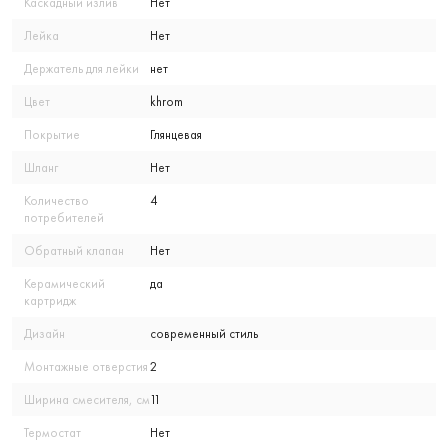
Каскадный излив
Нет
Лейка
Нет
Держатель для лейки
нет
Цвет
khrom
Покрытие
Глянцевая
Шланг
Нет
Количество
4
потребителей
Обратный клапан
Нет
Керамический
да
картридж
Дизайн
современный стиль
Монтажные отверстия
2
Ширина смесителя, см
11
Термостат
Нет