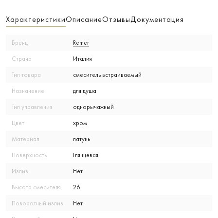
Характеристики
Описание
Отзывы
Документация
Бренд
Remer
Страна
Италия
Тип товара
смеситель встраиваемый
Назначение
для душа
Тип управления
однорычажный
Цвет
хром
Материал
латунь
Поверхность
Глянцевая
Излив
Нет
Высота смесителя
26
Поворотный излив
Нет