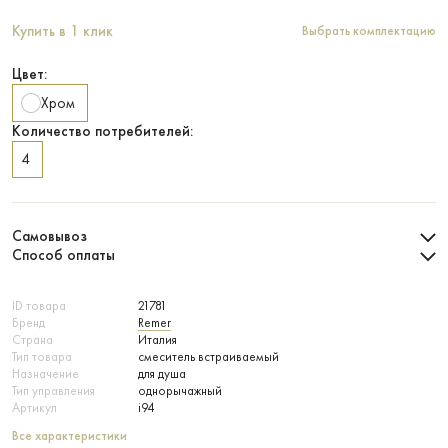
Купить в 1 клик
Выбрать комплектацию
Цвет:
Хром
Количество потребителей:
4
Самовывоз
Способ оплаты
ID товара
21781
Бренд
Remer
Страна
Италия
Тип товара
смеситель встраиваемый
Назначение
для душа
Тип управления
однорычажный
Артикул
i94
Все характеристики