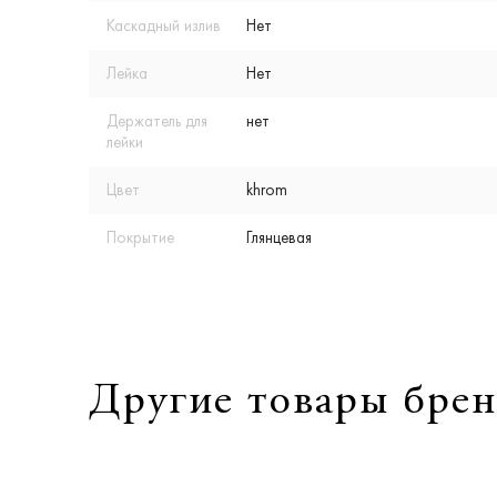
Каскадный излив
Нет
Лейка
Нет
Держатель для
нет
лейки
Цвет
khrom
Покрытие
Глянцевая
Другие товары брен