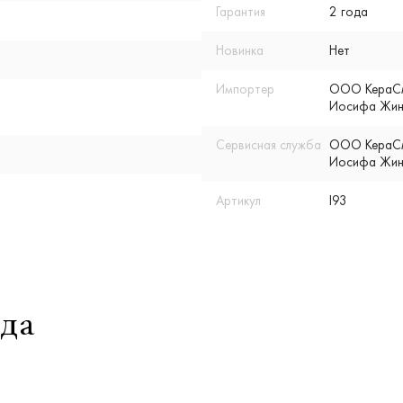
Гарантия
2 года
Новинка
Нет
Импортер
ООО КераСмар
Иосифа Жино
Сервисная служба
ООО КераСмар
Иосифа Жино
Артикул
I93
да