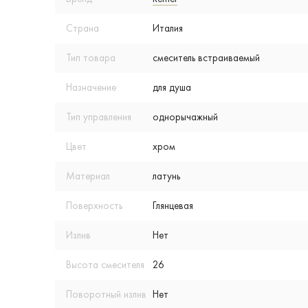
Страна
Италия
Тип товара
смеситель встраиваемый
Назначение
для душа
Тип управления
однорычажный
Цвет
хром
Материал
латунь
Поверхность
Глянцевая
Излив
Нет
Высота смесителя
26
Поворотный излив
Нет