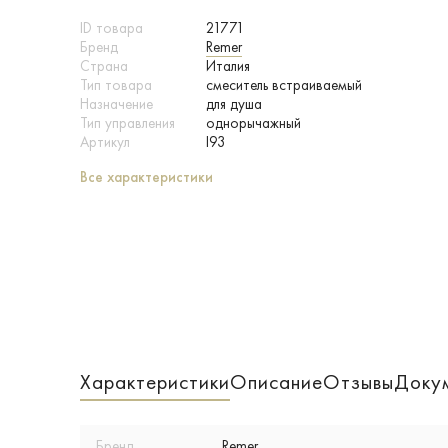
ID товара
21771
Бренд
Remer
Страна
Италия
Тип товара
смеситель встраиваемый
Назначение
для душа
Тип управления
однорычажный
Артикул
I93
Все характеристики
Характеристики
Описание
Отзывы
Доку
Бренд
Remer