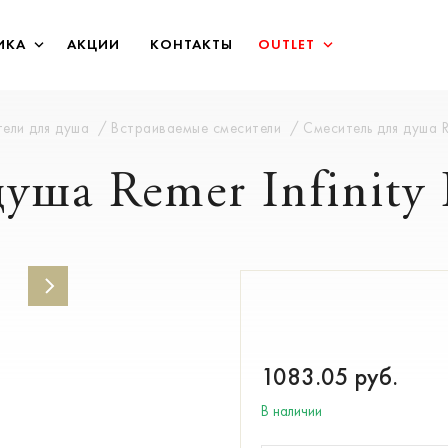
ИКА
АКЦИИ
КОНТАКТЫ
OUTLET
ели для душа
Встраиваемые смесители
Смеситель для душа Re
уша Remer Infinity 
1083.05
руб.
В наличии