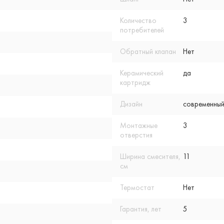
Количество
3
потребителей
Обратный клапан
Нет
Керамический
да
картридж
Дизайн
современный
Монтажные
3
отверстия
Ширина смесителя,
11
см
Термостат
Нет
Гарантия, лет
5