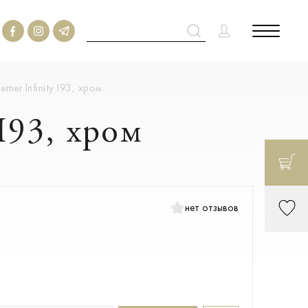
mer Infinity I93, хром
I93, хром
нет отзывов