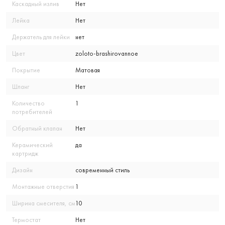
Каскадный излив
Нет
Лейка
Нет
Держатель для лейки
нет
Цвет
zoloto-brashirovannoe
Покрытие
Матовая
Шланг
Нет
Количество
1
потребителей
Обратный клапан
Нет
Керамический
да
картридж
Дизайн
современный стиль
Монтажные отверстия
1
Ширина смесителя, см
10
Термостат
Нет