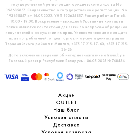
государственной регистрации юридического лица за No
193635857.
Свидетельство о государственной регистрации: No
193635857 от 14.07.2022. УНП 193635857.
Режим работы: Пн-сб.
10.00 - 19.00. Воскресенье - выходной
Указанные контакты
также являются контактами для связи по вопросам обращения
покупателей о нарушении их прав.
Уполномоченные по защите
прав потребителей: отдел торговли и услуг администрации
Первомайского района г. Минска,
+375 17 215-17-40, +375 17 215-
26-26
Дата включения сведений об интернет-магазине atrium.by в
Торговый реестр Республики Беларусь - 06.05.2025 №748434
Акции
OUTLET
Наш блог
Условия оплаты
Доставка
Условия возврата