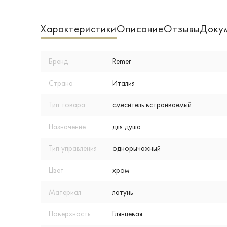
Характеристики
Описание
Отзывы
Доку
Бренд
Remer
Страна
Италия
Тип товара
смеситель встраиваемый
Назначение
для душа
Тип управления
однорычажный
Цвет
хром
Материал
латунь
Поверхность
Глянцевая