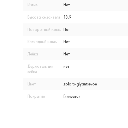
Излив
Нет
Высота смесителя
13.9
Поворотный излив
Нет
Каскадный излив
Нет
Лейка
Нет
Держатель для
нет
лейки
Цвет
zoloto-glyantsevoe
Покрытие
Глянцевая