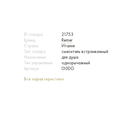
ID товара
21753
Бренд
Remer
Страна
Италия
Тип товара
смеситель встраиваемый
Назначение
для душа
Тип управления
однорычажный
Артикул
I30DO
Все характеристики