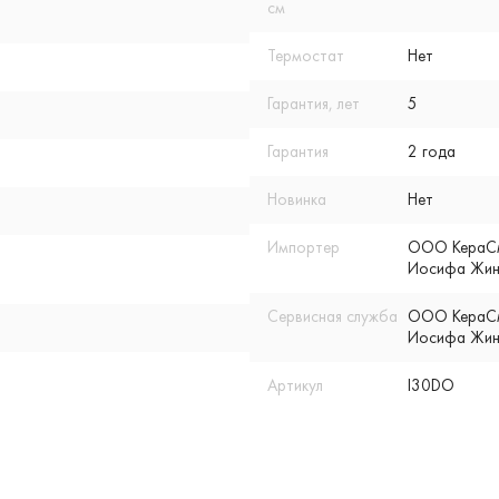
см
Термостат
Нет
Гарантия, лет
5
Гарантия
2 года
Новинка
Нет
Импортер
ООО КераСмар
Иосифа Жино
Сервисная служба
ООО КераСмар
Иосифа Жино
Артикул
I30DO