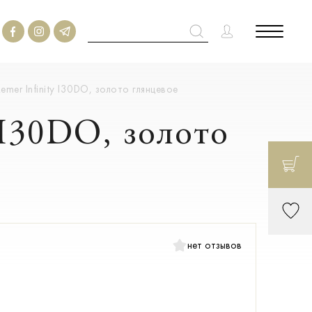
emer Infinity I30DO, золото глянцевое
 I30DO, золото
нет отзывов