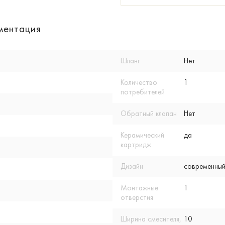
ментация
Шланг
Нет
Количество
1
потребителей
Обратный клапан
Нет
Керамический
да
картридж
Дизайн
современный
Монтажные
1
отверстия
Ширина смесителя,
10