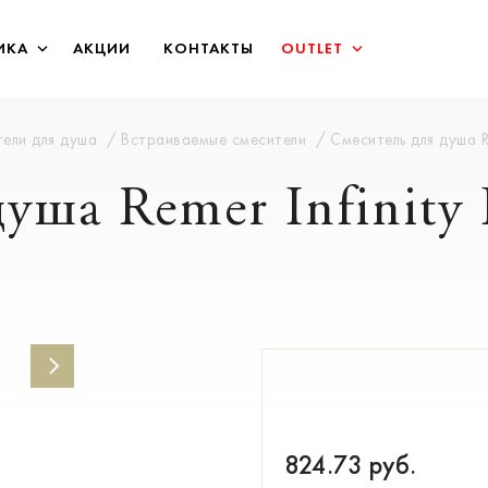
ИКА
АКЦИИ
КОНТАКТЫ
OUTLET
ели для душа
Встраиваемые смесители
Смеситель для душа R
уша Remer Infinity
824.73
руб.