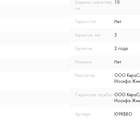
Ширина смесителя,
10
см
Термостат
Нет
Гарантия, лет
5
Гарантия
2 года
Новинка
Нет
Импортер
ООО КераСмар
Иосифа Жино
Сервисная служба
ООО КераСмар
Иосифа Жино
Артикул
I09KBBO