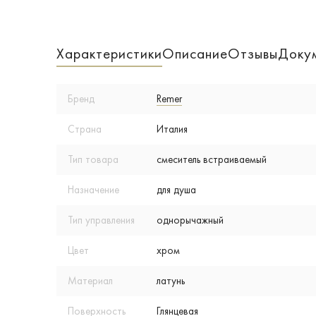
Характеристики
Описание
Отзывы
Доку
Бренд
Remer
Страна
Италия
Тип товара
смеситель встраиваемый
Назначение
для душа
Тип управления
однорычажный
Цвет
хром
Материал
латунь
Поверхность
Глянцевая