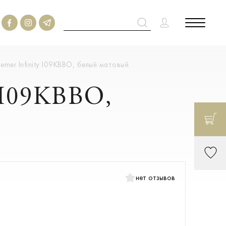
emer Infinity I09KBBO, белый матовый
y I09KBBO,
нет отзывов