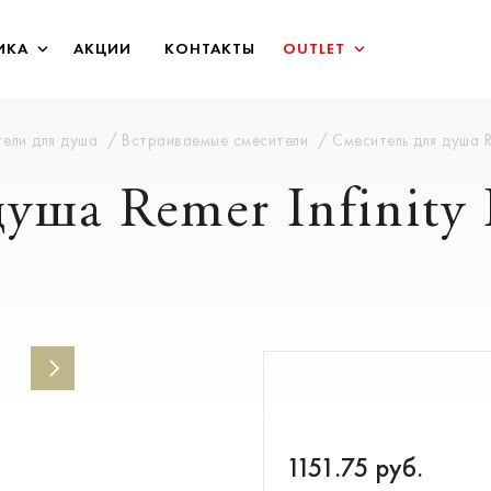
ИКА
АКЦИИ
КОНТАКТЫ
OUTLET
ели для душа
Встраиваемые смесители
Смеситель для душа R
душа Remer Infinit
1151.75
руб.