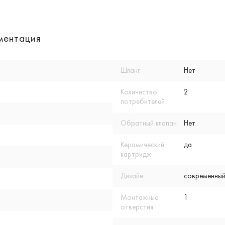
ментация
Шланг
Нет
Количество
2
потребителей
Обратный клапан
Нет
Керамический
да
картридж
Дизайн
современный
Монтажные
1
отверстия