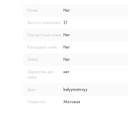
Излив
Нет
Высота смесителя
21
Поворотный излив
Нет
Каскадный излив
Нет
Лейка
Нет
Держатель для
нет
лейки
Цвет
belyymatovyy
Покрытие
Матовая