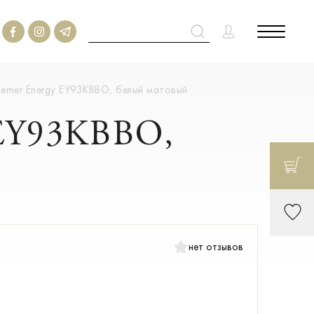
Remer Energy EY93KBBO, белый матовый
 EY93KBBO,
нет отзывов