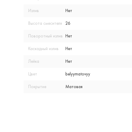
Излив
Нет
Высота смесителя
26
Поворотный излив
Нет
Каскадный излив
Нет
Лейка
Нет
Цвет
belyymatovyy
Покрытие
Матовая