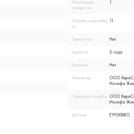
Монтажные
1
отверстия
Ширина смесителя,
11
см
Термостат
Нет
Гарантия
2 года
Новинка
Нет
Импортер
ООО КераСмар
Иосифа Жино
Сервисная служба
ООО КераСмар
Иосифа Жино
Артикул
EY93KBBO