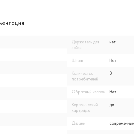
ментация
Держатель для
нет
лейки
Шланг
Нет
Количество
3
потребителей
Обратный клапан
Нет
Керамический
да
картридж
Дизайн
современный