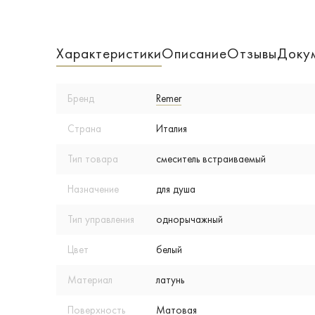
Характеристики
Описание
Отзывы
Доку
Бренд
Remer
Страна
Италия
Тип товара
смеситель встраиваемый
Назначение
для душа
Тип управления
однорычажный
Цвет
белый
Материал
латунь
Поверхность
Матовая