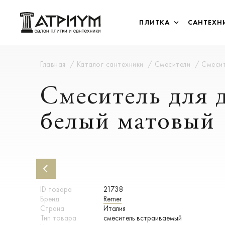
ПЛИТКА
САНТЕХН
Главная
Каталог сантехники
Смесители
Смесит
Смеситель для 
белый матовый
ID товара
21738
Бренд
Remer
Страна
Италия
Тип товара
смеситель встраиваемый