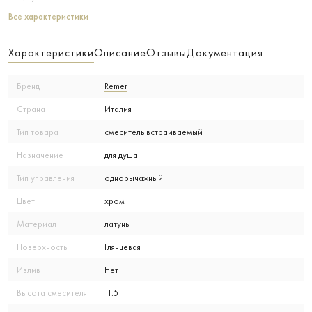
Все характеристики
Характеристики
Описание
Отзывы
Документация
Бренд
Remer
Страна
Италия
Тип товара
смеситель встраиваемый
Назначение
для душа
Тип управления
однорычажный
Цвет
хром
Материал
латунь
Поверхность
Глянцевая
Излив
Нет
Высота смесителя
11.5