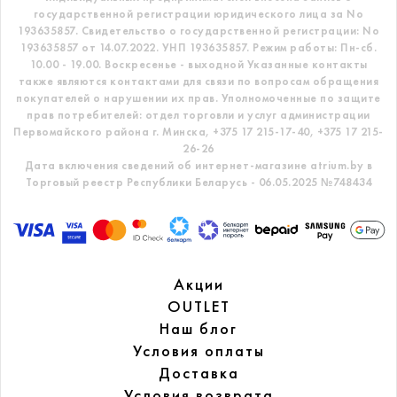
государственной регистрации юридического лица за No
193635857.
Свидетельство о государственной регистрации: No
193635857 от 14.07.2022. УНП 193635857.
Режим работы: Пн-сб.
10.00 - 19.00. Воскресенье - выходной
Указанные контакты
также являются контактами для связи по вопросам обращения
покупателей о нарушении их прав.
Уполномоченные по защите
прав потребителей: отдел торговли и услуг администрации
Первомайского района г. Минска,
+375 17 215-17-40, +375 17 215-
26-26
Дата включения сведений об интернет-магазине atrium.by в
Торговый реестр Республики Беларусь - 06.05.2025 №748434
Акции
OUTLET
Наш блог
Условия оплаты
Доставка
Условия возврата