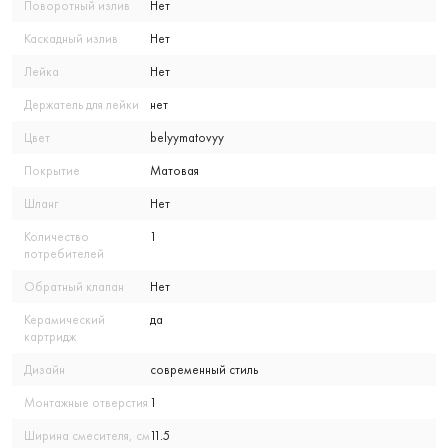
Поворотный излив
Нет
Каскадный излив
Нет
Лейка
Нет
Держатель для лейки
нет
Цвет
belyymatovyy
Покрытие
Матовая
Шланг
Нет
Количество
1
потребителей
Обратный клапан
Нет
Керамический
да
картридж
Дизайн
современный стиль
Монтажные отверстия
1
Ширина смесителя, см
11.5