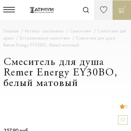
Главная
Каталог сантехники
Смесители
Смесители для
душа
Встраиваемые смесители
Смеситель для душа
Remer Energy EY30BO, белый матовый
Смеситель для душа
Remer Energy EY30BO,
белый матовый
()
357.90
руб.