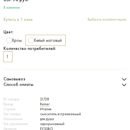
В наличии
Купить в 1 клик
Выбрать комплектацию
Цвет:
Хром
белый матовый
Количество потребителей:
1
Самовывоз
Способ оплаты
ID товара
21728
Бренд
Remer
Страна
Италия
Тип товара
смеситель встраиваемый
Назначение
для душа
Тип управления
однорычажный
Артикул
EY30BO