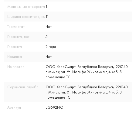
Монтажные отверстия
1
Ширина смесителя, см
11
Термостат
Нет
Гарантия, лет
5
Гарантия
2 года
Новинка
Нет
Импортер
ООО КераСмарт. Республика Беларусь, 220140
г. Минск; ул. Ул. Иосифа Жиновича д 4 каб. 3
помещение ТС
Сервисная служба
ООО КераСмарт. Республика Беларусь, 220140
г. Минск; ул. Ул. Иосифа Жиновича д 4 каб. 3
помещение ТС
Артикул
EG592NO