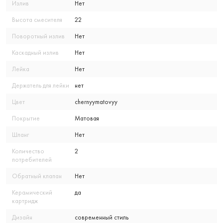
Излив
Нет
Высота смесителя
22
Поворотный излив
Нет
Каскадный излив
Нет
Лейка
Нет
Держатель для лейки
нет
Цвет
chernyymatovyy
Покрытие
Матовая
Шланг
Нет
Количество
2
потребителей
Обратный клапан
Нет
Керамический
да
картридж
Дизайн
современный стиль