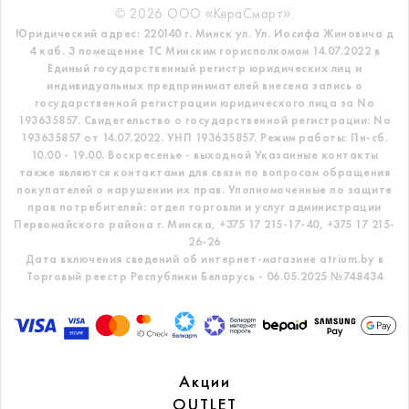
© 2026 ООО «КераСмарт».
Юридический адрес: 220140 г. Минск ул. Ул. Иосифа Жиновича д
4 каб. 3 помещение ТС
Минским горисполкомом 14.07.2022 в
Единый государственный регистр
юридических лиц и
индивидуальных предпринимателей внесена запись о
государственной регистрации юридического лица за No
193635857.
Свидетельство о государственной регистрации: No
193635857 от 14.07.2022. УНП 193635857.
Режим работы: Пн-сб.
10.00 - 19.00. Воскресенье - выходной
Указанные контакты
также являются контактами для связи по вопросам обращения
покупателей о нарушении их прав.
Уполномоченные по защите
прав потребителей: отдел торговли и услуг администрации
Первомайского района г. Минска,
+375 17 215-17-40, +375 17 215-
26-26
Дата включения сведений об интернет-магазине atrium.by в
Торговый реестр Республики Беларусь - 06.05.2025 №748434
Акции
OUTLET