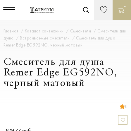
Главная
Каталог сантехники
Смесители
Смесители для
душа
Встраиваемые смесители
Смеситель для душа
Remer Edge EG592NO, черный матовый
Смеситель для душа
Remer Edge EG592NO,
черный матовый
()
1879.77
руб.