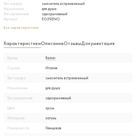
Тип товара
смеситель встраиваемый
Назначение
для душа
Тип управления
однорычажный
Артикул
EG592NO
Все характеристики
Характеристики
Описание
Отзывы
Документация
Бренд
Remer
Страна
Италия
Тип товара
смеситель встраиваемый
Назначение
для душа
Тип управления
однорычажный
Цвет
хром
Материал
латунь
Поверхность
Глянцевая