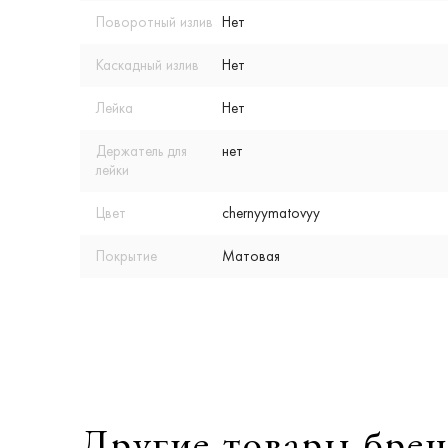
Поворотный излив
Нет
Каскадный излив
Нет
Лейка
Нет
Держатель для
нет
лейки
Цвет
chernyymatovyy
Покрытие
Матовая
Другие товары брен