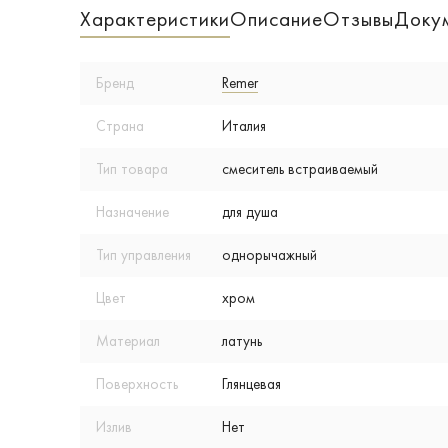
Характеристики
Описание
Отзывы
Доку
Бренд
Remer
Страна
Италия
Тип товара
смеситель встраиваемый
Назначение
для душа
Тип управления
однорычажный
Цвет
хром
Материал
латунь
Поверхность
Глянцевая
Излив
Нет