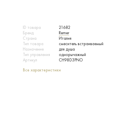
ID товара
21682
Бренд
Remer
Страна
Италия
Тип товара
смеситель встраиваемый
Назначение
для душа
Тип управления
однорычажный
Артикул
CH98D3PNO
Все характеристики