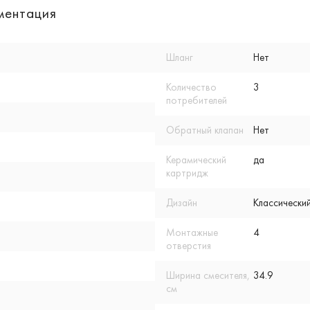
ментация
Шланг
Нет
Количество
3
потребителей
Обратный клапан
Нет
Керамический
да
картридж
Дизайн
Классический
Монтажные
4
отверстия
Ширина смесителя,
34.9
см