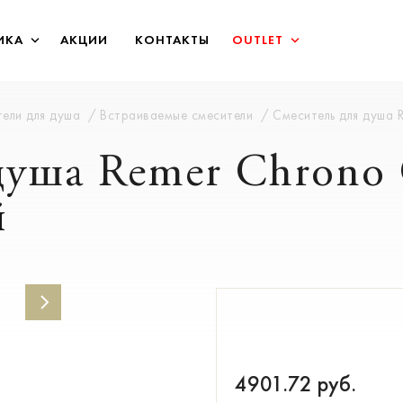
ИКА
АКЦИИ
КОНТАКТЫ
OUTLET
ели для душа
Встраиваемые смесители
Смеситель для душа
 душа Remer Chron
й
4901.72
руб.