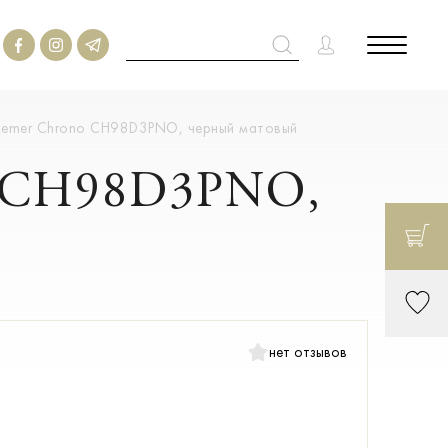
 Remer Chrono CH98D3PNO, черный матовый
o CH98D3PNO,
нет отзывов