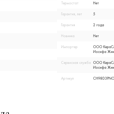
Термостат
Нет
Гарантия, лет
5
Гарантия
2 года
Новинка
Нет
Импортер
ООО КераСмар
Иосифа Жино
Сервисная служба
ООО КераСмар
Иосифа Жино
Артикул
CH98D3PN
да