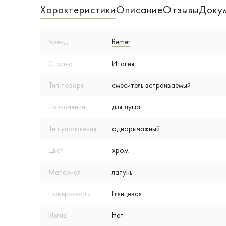
Характеристики
Описание
Отзывы
Доку
Бренд
Remer
Страна
Италия
Тип товара
смеситель встраиваемый
Назначение
для душа
Тип управления
однорычажный
Цвет
хром
Материал
латунь
Поверхность
Глянцевая
Излив
Нет