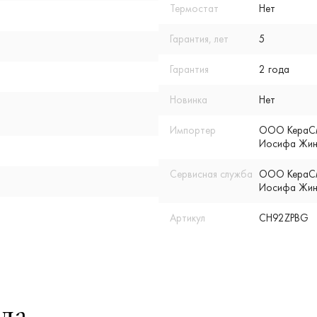
Термостат
Нет
Гарантия, лет
5
Гарантия
2 года
Новинка
Нет
Импортер
ООО КераСмар
Иосифа Жино
Сервисная служба
ООО КераСмар
Иосифа Жино
Артикул
CH92ZPBG
да