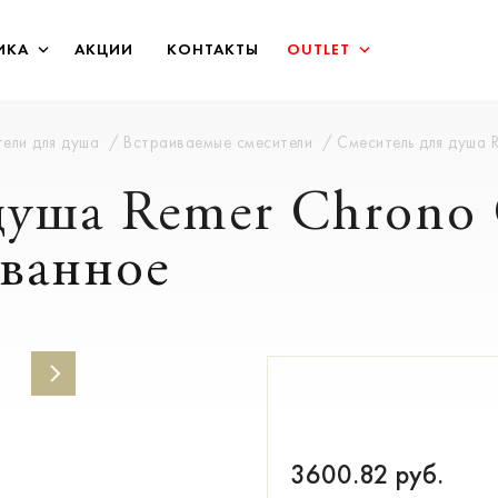
ИКА
АКЦИИ
КОНТАКТЫ
OUTLET
ели для душа
Встраиваемые смесители
Смеситель для душа
 душа Remer Chron
ванное
3600.82
руб.