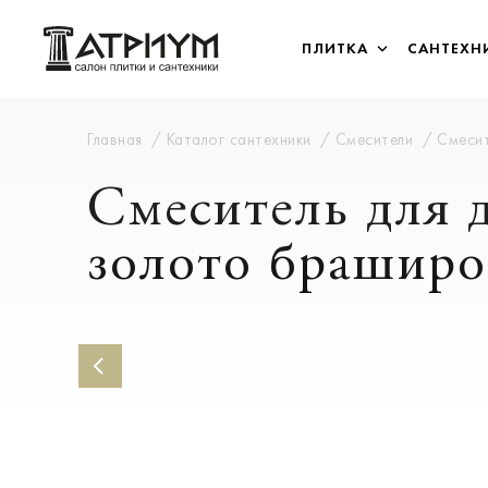
ПЛИТКА
САНТЕХН
Главная
Каталог сантехники
Смесители
Смесит
Смеситель для
золото браширо