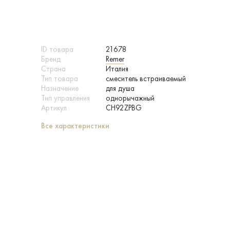
ID товара
21678
Бренд
Remer
Страна
Италия
Тип товара
смеситель встраиваемый
Назначение
для душа
Тип управления
однорычажный
Артикул
CH92ZPBG
Все характеристики