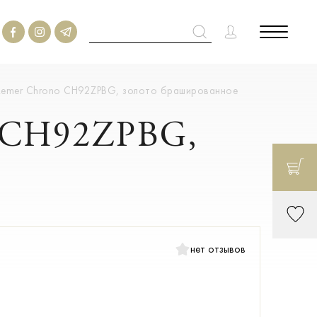
 Remer Chrono CH92ZPBG, золото брашированное
o CH92ZPBG,
нет отзывов