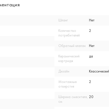
ментация
Шланг
Нет
Количество
2
потребителей
Обратный клапан
Нет
Керамический
да
картридж
Дизайн
Классический
Монтажные
2
отверстия
Ширина смесителя,
20
см