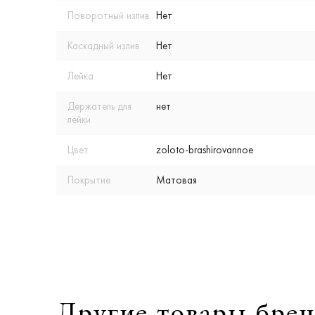
Поворотный излив
Нет
Каскадный излив
Нет
Лейка
Нет
Держатель для
нет
лейки
Цвет
zoloto-brashirovannoe
Покрытие
Матовая
Другие товары брен