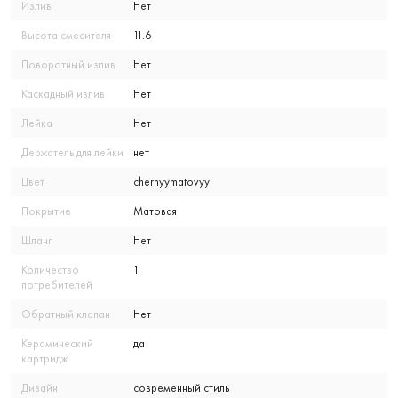
Излив
Нет
Высота смесителя
11.6
Поворотный излив
Нет
Каскадный излив
Нет
Лейка
Нет
Держатель для лейки
нет
Цвет
chernyymatovyy
Покрытие
Матовая
Шланг
Нет
Количество
1
потребителей
Обратный клапан
Нет
Керамический
да
картридж
Дизайн
современный стиль