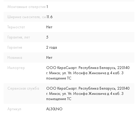
Монтажные отверстия
1
Ширина смесителя, см
11.6
Термостат
Нет
Гарантия, лет
5
Гарантия
2 года
Новинка
Нет
Импортер
ООО КераСмарт. Республика Беларусь, 220140
г. Минск; ул. Ул. Иосифа Жиновича д 4 каб. 3
помещение ТС
Сервисная служба
ООО КераСмарт. Республика Беларусь, 220140
г. Минск; ул. Ул. Иосифа Жиновича д 4 каб. 3
помещение ТС
Артикул
AL30LNO