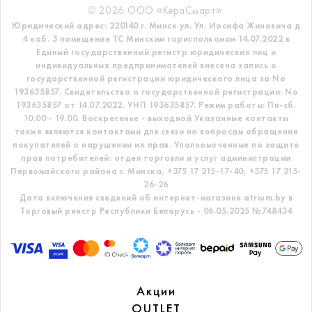
© 2026 ООО «КераСмарт».
Юридический адрес: 220140 г. Минск ул. Ул. Иосифа Жиновича д
4 каб. 3 помещение ТС
Минским горисполкомом 14.07.2022 в
Единый государственный регистр
юридических лиц и
индивидуальных предпринимателей внесена запись о
государственной регистрации юридического лица за No
193635857.
Свидетельство о государственной регистрации: No
193635857 от 14.07.2022. УНП 193635857.
Режим работы: Пн-сб.
10.00 - 19.00. Воскресенье - выходной
Указанные контакты
также являются контактами для связи по вопросам обращения
покупателей о нарушении их прав.
Уполномоченные по защите
прав потребителей: отдел торговли и услуг администрации
Первомайского района г. Минска,
+375 17 215-17-40, +375 17 215-
26-26
Дата включения сведений об интернет-магазине atrium.by в
Торговый реестр Республики Беларусь - 06.05.2025 №748434
Акции
OUTLET