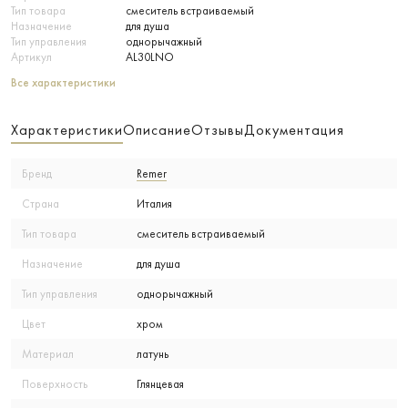
Тип товара
смеситель встраиваемый
Назначение
для душа
Тип управления
однорычажный
Артикул
AL30LNO
Все характеристики
Характеристики
Описание
Отзывы
Документация
Бренд
Remer
Страна
Италия
Тип товара
смеситель встраиваемый
Назначение
для душа
Тип управления
однорычажный
Цвет
хром
Материал
латунь
Поверхность
Глянцевая