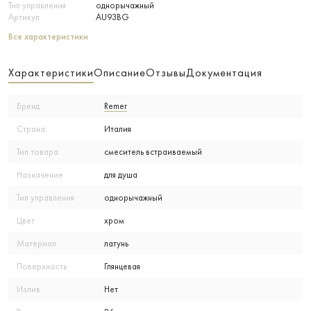
Тип управления
однорычажный
Артикул
AU93BG
Все характеристики
Характеристики
Описание
Отзывы
Документация
Бренд
Remer
Страна
Италия
Тип товара
смеситель встраиваемый
Назначение
для душа
Тип управления
однорычажный
Цвет
хром
Материал
латунь
Поверхность
Глянцевая
Излив
Нет