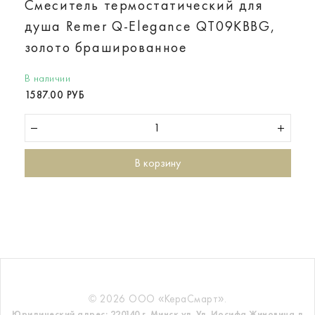
Смеситель термостатический для
душа Remer Q-Elegance QT09KBBG,
золото брашированное
В наличии
1587.00 РУБ
В корзину
© 2026 ООО «КераСмарт».
Юридический адрес: 220140 г. Минск ул. Ул. Иосифа Жиновича д