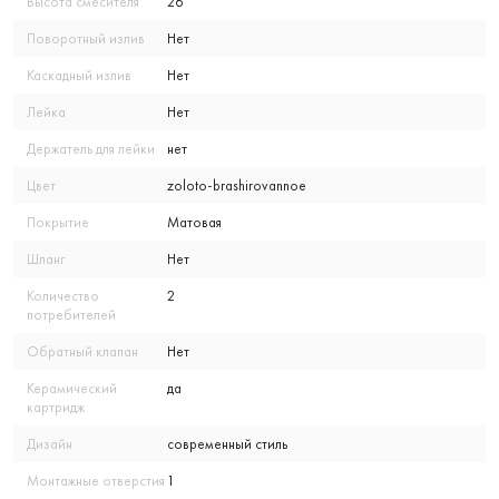
Высота смесителя
26
Поворотный излив
Нет
Каскадный излив
Нет
Лейка
Нет
Держатель для лейки
нет
Цвет
zoloto-brashirovannoe
Покрытие
Матовая
Шланг
Нет
Количество
2
потребителей
Обратный клапан
Нет
Керамический
да
картридж
Дизайн
современный стиль
Монтажные отверстия
1