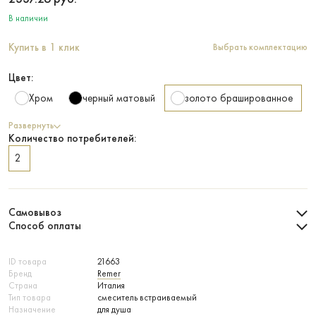
В наличии
Купить в 1 клик
Выбрать комплектацию
Цвет:
Хром
черный матовый
золото брашированное
Развернуть
Количество потребителей:
2
Самовывоз
Способ оплаты
ID товара
21663
Бренд
Remer
Страна
Италия
Тип товара
смеситель встраиваемый
Назначение
для душа