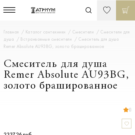
Главная
Каталог сантехники
Смесители
Смесители для
душа
Встраиваемые смесители
Смеситель для душа
Remer Absolute AU93BG, золото брашированное
Смеситель для душа
Remer Absolute AU93BG,
золото брашированное
()
2337.26
руб.