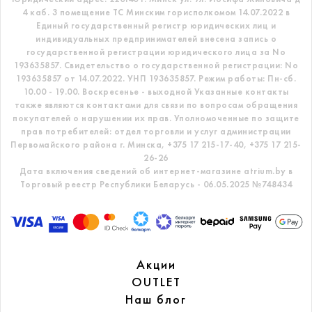
4 каб. 3 помещение ТС
Минским горисполкомом 14.07.2022 в
Единый государственный регистр
юридических лиц и
индивидуальных предпринимателей внесена запись о
государственной регистрации юридического лица за No
193635857.
Свидетельство о государственной регистрации: No
193635857 от 14.07.2022. УНП 193635857.
Режим работы: Пн-сб.
10.00 - 19.00. Воскресенье - выходной
Указанные контакты
также являются контактами для связи по вопросам обращения
покупателей о нарушении их прав.
Уполномоченные по защите
прав потребителей: отдел торговли и услуг администрации
Первомайского района г. Минска,
+375 17 215-17-40, +375 17 215-
26-26
Дата включения сведений об интернет-магазине atrium.by в
Торговый реестр Республики Беларусь - 06.05.2025 №748434
Акции
OUTLET
Наш блог