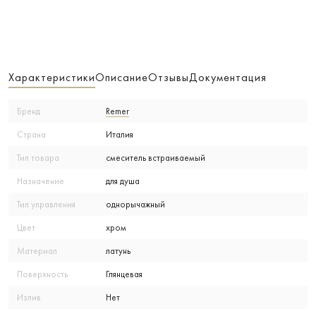
Характеристики
Описание
Отзывы
Документация
Бренд
Remer
Страна
Италия
Тип товара
смеситель встраиваемый
Назначение
для душа
Тип управления
однорычажный
Цвет
хром
Материал
латунь
Поверхность
Глянцевая
Излив
Нет