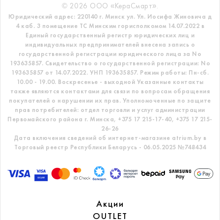
© 2026 ООО «КераСмарт».
Юридический адрес: 220140 г. Минск ул. Ул. Иосифа Жиновича д
4 каб. 3 помещение ТС
Минским горисполкомом 14.07.2022 в
Единый государственный регистр
юридических лиц и
индивидуальных предпринимателей внесена запись о
государственной регистрации юридического лица за No
193635857.
Свидетельство о государственной регистрации: No
193635857 от 14.07.2022. УНП 193635857.
Режим работы: Пн-сб.
10.00 - 19.00. Воскресенье - выходной
Указанные контакты
также являются контактами для связи по вопросам обращения
покупателей о нарушении их прав.
Уполномоченные по защите
прав потребителей: отдел торговли и услуг администрации
Первомайского района г. Минска,
+375 17 215-17-40, +375 17 215-
26-26
Дата включения сведений об интернет-магазине atrium.by в
Торговый реестр Республики Беларусь - 06.05.2025 №748434
Акции
OUTLET