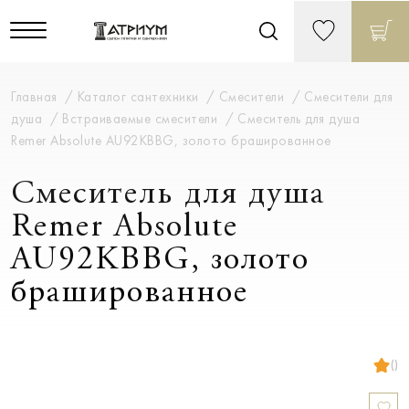
Главная
Каталог сантехники
Смесители
Смесители для
душа
Встраиваемые смесители
Смеситель для душа
Remer Absolute AU92KBBG, золото брашированное
Смеситель для душа
Remer Absolute
AU92KBBG, золото
брашированное
()