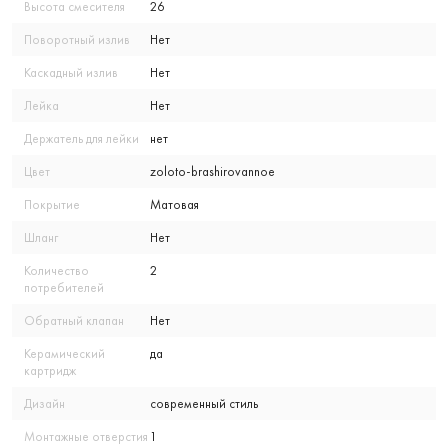
Высота смесителя
26
Поворотный излив
Нет
Каскадный излив
Нет
Лейка
Нет
Держатель для лейки
нет
Цвет
zoloto-brashirovannoe
Покрытие
Матовая
Шланг
Нет
Количество
2
потребителей
Обратный клапан
Нет
Керамический
да
картридж
Дизайн
современный стиль
Монтажные отверстия
1