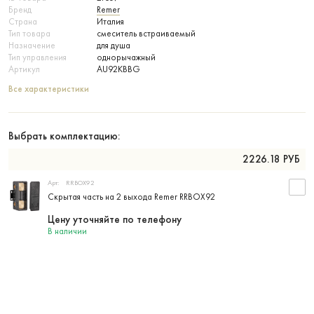
Бренд
Remer
Страна
Италия
Тип товара
смеситель встраиваемый
Назначение
для душа
Тип управления
однорычажный
Артикул
AU92KBBG
Все характеристики
Выбрать комплектацию:
2226.18
РУБ
Арт:
RRBOX92
Скрытая часть на 2 выхода Remer RRBOX92
Цену уточняйте по телефону
В наличии