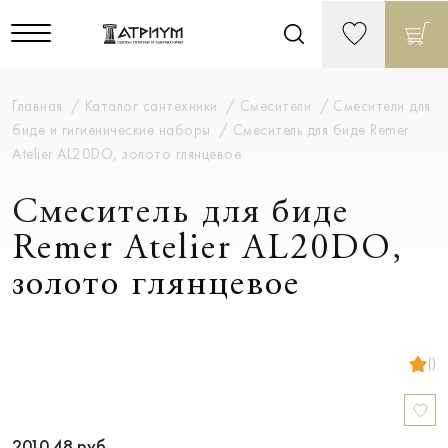
Главная
Каталог сантехники
Смесители
Смесители для
биде и гигиенические наборы
Смеситель для биде Remer
Atelier AL20DO, золото глянцевое
Смеситель для биде
Remer Atelier AL20DO,
золото глянцевое
()
2010.48
руб.