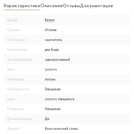
Характеристики
Описание
Отзывы
Документация
Бренд
Remer
Страна
Италия
Тип товара
смеситель
Назначение
для биде
Тип управления
однорычажный
Цвет
золото
Материал
латунь
Поверхность
Глянцевая
Цвет
золото глянцевое
Покрытие
Глянцевая
Донный клапан
Да
Дизайн
Классический стиль