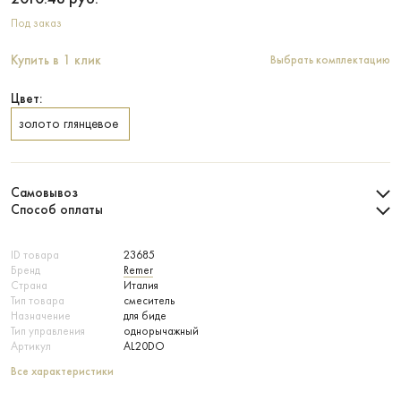
Под заказ
Купить в 1 клик
Выбрать комплектацию
Цвет:
золото глянцевое
Самовывоз
Способ оплаты
ID товара
23685
Бренд
Remer
Страна
Италия
Тип товара
смеситель
Назначение
для биде
Тип управления
однорычажный
Артикул
AL20DO
Все характеристики