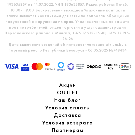
193635857 от 14.07.2022. УНП 193635857.
Режим работы: Пн-сб.
10.00 - 19.00. Воскресенье - выходной
Указанные контакты
также являются контактами для связи по вопросам обращения
покупателей о нарушении их прав.
Уполномоченные по защите
прав потребителей: отдел торговли и услуг администрации
Первомайского района г. Минска,
+375 17 215-17-40, +375 17 215-
26-26
Дата включения сведений об интернет-магазине atrium.by в
Торговый реестр Республики Беларусь - 06.05.2025 №748434
Акции
OUTLET
Наш блог
Условия оплаты
Доставка
Условия возврата
Партнерам