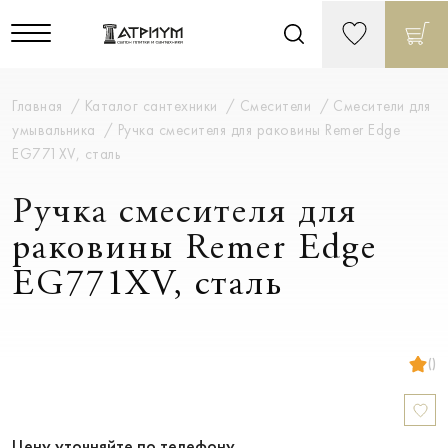
Главная
Каталог сантехники
Смесители
Смесители для
умывальника
Ручка смесителя для раковины Remer Edge
EG771XV, сталь
Ручка смесителя для
раковины Remer Edge
EG771XV, сталь
()
Цену уточняйте по телефону