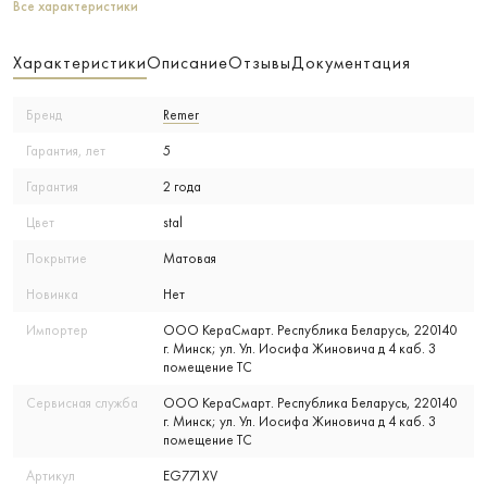
Все характеристики
Характеристики
Описание
Отзывы
Документация
Бренд
Remer
Гарантия, лет
5
Гарантия
2 года
Цвет
stal
Покрытие
Матовая
Новинка
Нет
Импортер
ООО КераСмарт. Республика Беларусь, 220140
г. Минск; ул. Ул. Иосифа Жиновича д 4 каб. 3
помещение ТС
Сервисная служба
ООО КераСмарт. Республика Беларусь, 220140
г. Минск; ул. Ул. Иосифа Жиновича д 4 каб. 3
помещение ТС
Артикул
EG771XV