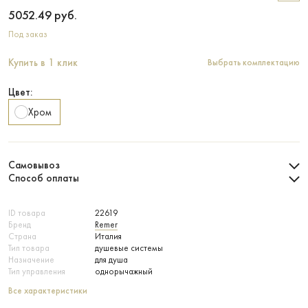
5052.49
руб.
Под заказ
Купить в 1 клик
Выбрать комплектацию
Цвет:
Хром
Самовывоз
Способ оплаты
ID товара
22619
Бренд
Remer
Страна
Италия
Тип товара
душевые системы
Назначение
для душа
Тип управления
однорычажный
Все характеристики