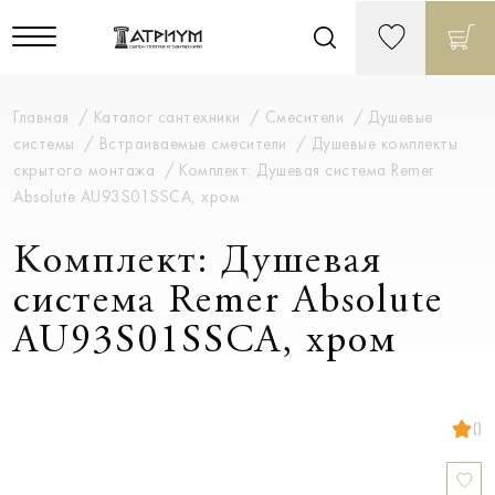
Главная
Каталог сантехники
Смесители
Душевые
системы
Встраиваемые смесители
Душевые комплекты
скрытого монтажа
Комплект: Душевая система Remer
Absolute AU93S01SSCA, хром
Комплект: Душевая
система Remer Absolute
AU93S01SSCA, хром
()