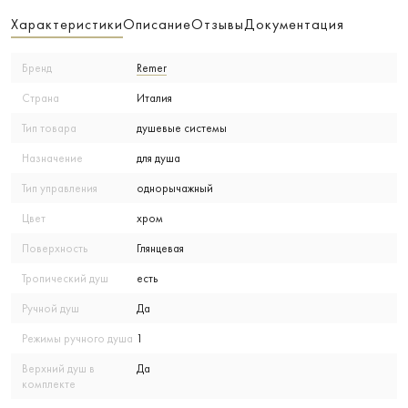
Характеристики
Описание
Отзывы
Документация
Бренд
Remer
Страна
Италия
Тип товара
душевые системы
Назначение
для душа
Тип управления
однорычажный
Цвет
хром
Поверхность
Глянцевая
Тропический душ
есть
Ручной душ
Да
Режимы ручного душа
1
Верхний душ в
Да
комплекте