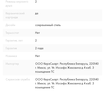
Режимы верхнего
2
душа
Керамический
да
картридж
Дизайн
современный стиль
Термостат
Нет
Гарантия, лет
2
Гарантия
2 года
Новинка
Нет
Импортер
ООО КераСмарт. Республика Беларусь, 220140
г. Минск; ул. Ул. Иосифа Жиновича д 4 каб. 3
помещение ТС
Сервисная служба
ООО КераСмарт. Республика Беларусь, 220140
г. Минск; ул. Ул. Иосифа Жиновича д 4 каб. 3
помещение ТС