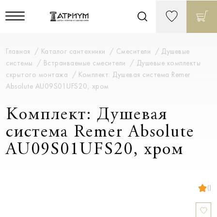
Главная
Каталог сантехники
Смесители
Душевые
системы
Встраиваемые смесители
Душевые комплекты
скрытого монтажа
Комплект: Душевая система Remer
Absolute AU09S01UFS20, хром
Комплект: Душевая
система Remer Absolute
AU09S01UFS20, хром
()