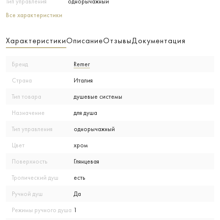
Тип управления
однорычажный
Все характеристики
Характеристики
Описание
Отзывы
Документация
Бренд
Remer
Страна
Италия
Тип товара
душевые системы
Назначение
для душа
Тип управления
однорычажный
Цвет
хром
Поверхность
Глянцевая
Тропический душ
есть
Ручной душ
Да
Режимы ручного душа
1