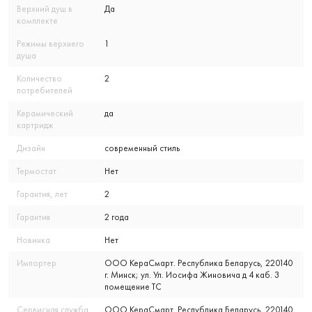
Верхний душ в
Да
комплекте
Режимы верхнего
1
душа
Количество
2
потребителей
Керамический
да
картридж
Дизайн
современный стиль
Термостат
Нет
Гарантия, лет
2
Гарантия
2 года
Новинка
Нет
Импортер
ООО КераСмарт. Республика Беларусь, 220140
г. Минск; ул. Ул. Иосифа Жиновича д 4 каб. 3
помещение ТС
Сервисная служба
ООО КераСмарт. Республика Беларусь, 220140