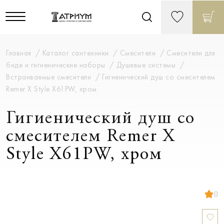
Главная
Каталог сантехники
Смесители
Смесители для
биде и гигиенические наборы
Душевые системы
Встраиваемые смесители
Гигиенический душ со смесителем
Remer X Style X61PW, хром
Гигиенический душ со
смесителем Remer X
Style X61PW, хром
()