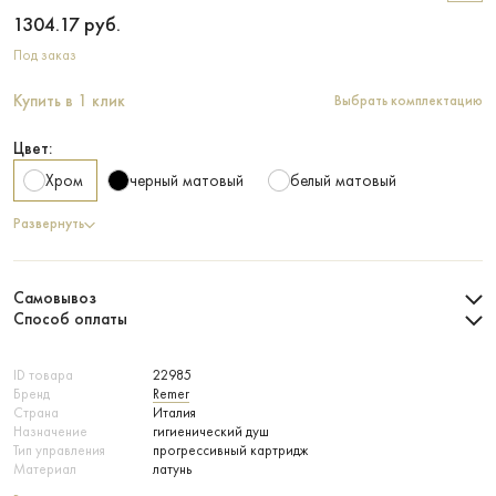
1304.17
руб.
Под заказ
Купить в 1 клик
Выбрать комплектацию
Цвет:
Хром
черный матовый
белый матовый
Развернуть
Самовывоз
Способ оплаты
ID товара
22985
Бренд
Remer
Страна
Италия
Назначение
гигиенический душ
Тип управления
прогрессивный картридж
Материал
латунь