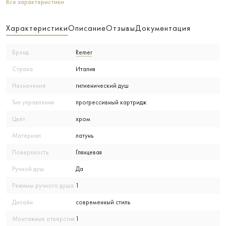
Все характеристики
Характеристики
Описание
Отзывы
Документация
Бренд
Remer
Страна
Италия
Назначение
гигиенический душ
Тип управления
прогрессивный картридж
Цвет
хром
Материал
латунь
Поверхность
Глянцевая
Ручной душ
Да
Режимы ручного душа
1
Дизайн
современный стиль
Монтажные отверстия
1