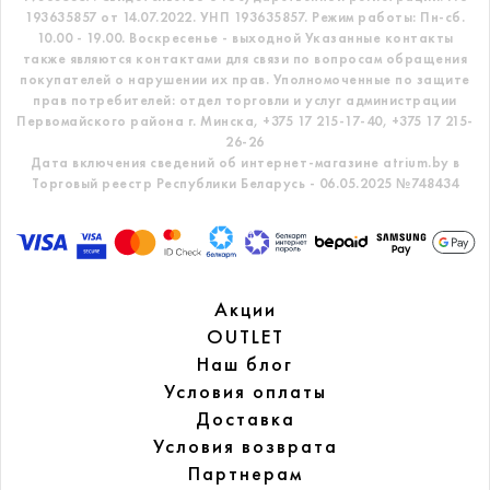
193635857 от 14.07.2022. УНП 193635857.
Режим работы: Пн-сб.
10.00 - 19.00. Воскресенье - выходной
Указанные контакты
также являются контактами для связи по вопросам обращения
покупателей о нарушении их прав.
Уполномоченные по защите
прав потребителей: отдел торговли и услуг администрации
Первомайского района г. Минска,
+375 17 215-17-40, +375 17 215-
26-26
Дата включения сведений об интернет-магазине atrium.by в
Торговый реестр Республики Беларусь - 06.05.2025 №748434
Акции
OUTLET
Наш блог
Условия оплаты
Доставка
Условия возврата
Партнерам