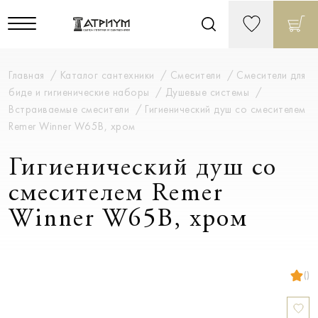
Главная
Каталог сантехники
Смесители
Смесители для
биде и гигиенические наборы
Душевые системы
Встраиваемые смесители
Гигиенический душ со смесителем
Remer Winner W65B, хром
Гигиенический душ со
смесителем Remer
Winner W65B, хром
()