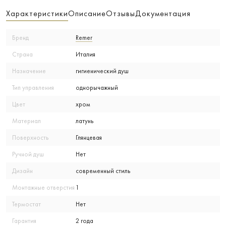
Характеристики
Описание
Отзывы
Документация
Бренд
Remer
Страна
Италия
Назначение
гигиенический душ
Тип управления
однорычажный
Цвет
хром
Материал
латунь
Поверхность
Глянцевая
Ручной душ
Нет
Дизайн
современный стиль
Монтажные отверстия
1
Термостат
Нет
Гарантия
2 года