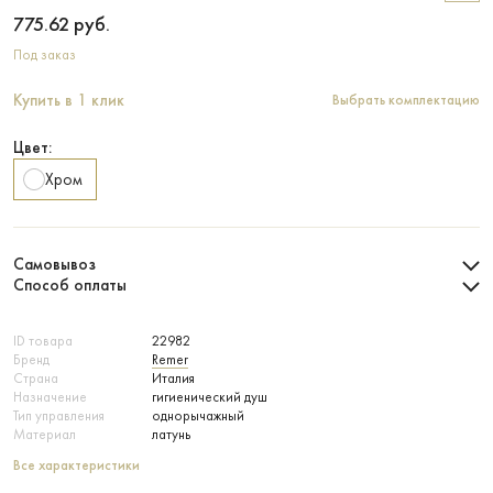
775.62
руб.
Под заказ
Купить в 1 клик
Выбрать комплектацию
Цвет:
Хром
Самовывоз
Способ оплаты
ID товара
22982
Бренд
Remer
Страна
Италия
Назначение
гигиенический душ
Тип управления
однорычажный
Материал
латунь
Все характеристики