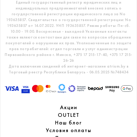
Единый государственный регистр
юридических лиц и
индивидуальных предпринимателей внесена запись о
государственной регистрации юридического лица за No
193635857.
Свидетельство о государственной регистрации: No
193635857 от 14.07.2022. УНП 193635857.
Режим работы: Пн-сб.
10.00 - 19.00. Воскресенье - выходной
Указанные контакты
также являются контактами для связи по вопросам обращения
покупателей о нарушении их прав.
Уполномоченные по защите
прав потребителей: отдел торговли и услуг администрации
Первомайского района г. Минска,
+375 17 215-17-40, +375 17 215-
26-26
Дата включения сведений об интернет-магазине atrium.by в
Торговый реестр Республики Беларусь - 06.05.2025 №748434
Акции
OUTLET
Наш блог
Условия оплаты