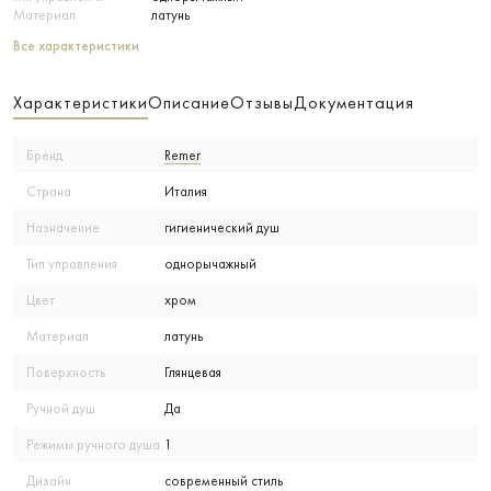
Материал
латунь
Все характеристики
Характеристики
Описание
Отзывы
Документация
Бренд
Remer
Страна
Италия
Назначение
гигиенический душ
Тип управления
однорычажный
Цвет
хром
Материал
латунь
Поверхность
Глянцевая
Ручной душ
Да
Режимы ручного душа
1
Дизайн
современный стиль