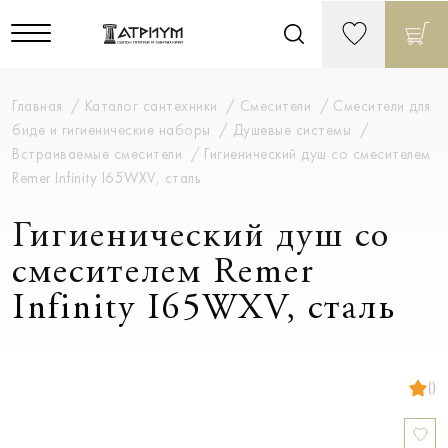
Главная
Каталог сантехники
Смесители
Смесители для
биде и гигиенические наборы
Душевые системы
Встраиваемые смесители
Гигиенический душ со смесителем
Remer Infinity I65WXV, сталь
Гигиенический душ со
смесителем Remer
Infinity I65WXV, сталь
()