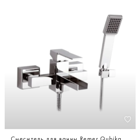
Смеситель для ванны Remer Qubika