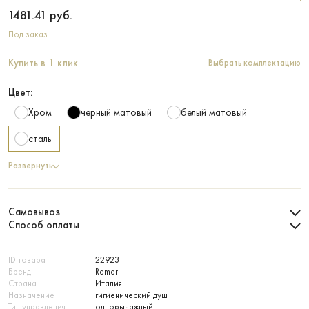
1481.41
руб.
Под заказ
Купить в 1 клик
Выбрать комплектацию
Цвет:
Хром
черный матовый
белый матовый
сталь
Развернуть
Самовывоз
Способ оплаты
ID товара
22923
Бренд
Remer
Страна
Италия
Назначение
гигиенический душ
Тип управления
однорычажный