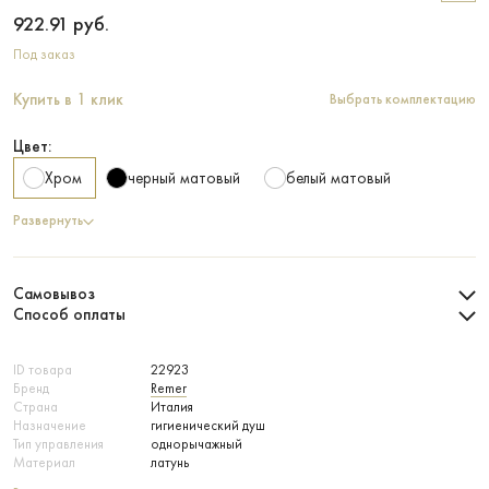
922.91
руб.
Под заказ
Купить в 1 клик
Выбрать комплектацию
Цвет:
Хром
черный матовый
белый матовый
Развернуть
Самовывоз
Способ оплаты
ID товара
22923
Бренд
Remer
Страна
Италия
Назначение
гигиенический душ
Тип управления
однорычажный
Материал
латунь