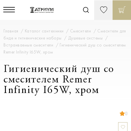
Главная
Каталог сантехники
Смесители
Смесители для
биде и гигиенические наборы
Душевые системы
Встраиваемые смесители
Гигиенический душ со смесителем
Remer Infinity I65W, хром
Гигиенический душ со
смесителем Remer
Infinity I65W, хром
()