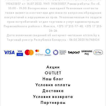
193635857 от 14.07.2022. УНП 193635857.
Режим работы: Пн-сб.
10.00 - 19.00. Воскресенье - выходной
Указанные контакты
также являются контактами для связи по вопросам обращения
покупателей о нарушении их прав.
Уполномоченные по защите
прав потребителей: отдел торговли и услуг администрации
Первомайского района г. Минска,
+375 17 215-17-40, +375 17 215-
26-26
Дата включения сведений об интернет-магазине atrium.by в
Торговый реестр Республики Беларусь - 06.05.2025 №748434
Акции
OUTLET
Наш блог
Условия оплаты
Доставка
Условия возврата
Партнерам