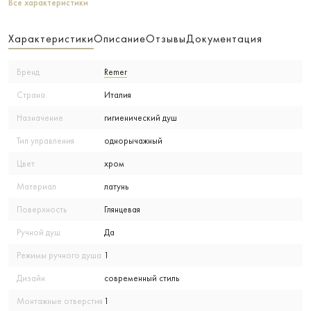
Все характеристики
Характеристики
Описание
Отзывы
Документация
Бренд
Remer
Страна
Италия
Назначение
гигиенический душ
Тип управления
однорычажный
Цвет
хром
Материал
латунь
Поверхность
Глянцевая
Ручной душ
Да
Режимы ручного душа
1
Дизайн
современный стиль
Монтажные отверстия
1