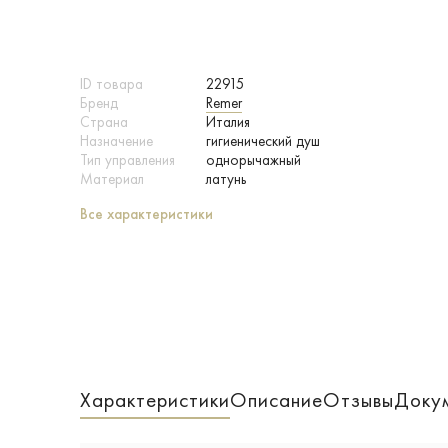
ID товара
22915
Бренд
Remer
Страна
Италия
Назначение
гигиенический душ
Тип управления
однорычажный
Материал
латунь
Все характеристики
Характеристики
Описание
Отзывы
Доку