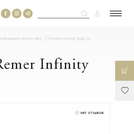
аиваемые смесители
Гигиенический душ со
emer Infinity
нет отзывов