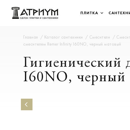
ПЛИТКА
САНТЕХН
Главная
Каталог сантехники
Смесители
Смесит
смесителем Remer Infinity I60NO, черный матовый
Гигиенический д
I60NO, черный