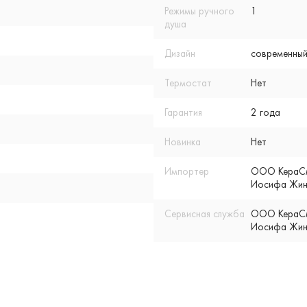
Режимы ручного
1
душа
Дизайн
современный
Термостат
Нет
Гарантия
2 года
Новинка
Нет
Импортер
ООО КераСмар
Иосифа Жино
Сервисная служба
ООО КераСмар
Иосифа Жино