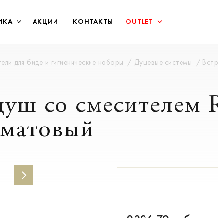
ИКА
АКЦИИ
КОНТАКТЫ
OUTLET
ели для биде и гигиенические наборы
Душевые системы
Встр
уш со смесителем R
 матовый