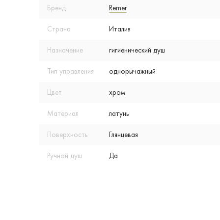
Бренд
Remer
Страна
Италия
Назначение
гигиенический душ
Тип управления
однорычажный
Цвет
хром
Материал
латунь
Поверхность
Глянцевая
Ручной душ
Да