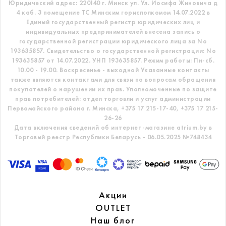
Юридический адрес: 220140 г. Минск ул. Ул. Иосифа Жиновича д
4 каб. 3 помещение ТС
Минским горисполкомом 14.07.2022 в
Единый государственный регистр
юридических лиц и
индивидуальных предпринимателей внесена запись о
государственной регистрации юридического лица за No
193635857.
Свидетельство о государственной регистрации: No
193635857 от 14.07.2022. УНП 193635857.
Режим работы: Пн-сб.
10.00 - 19.00. Воскресенье - выходной
Указанные контакты
также являются контактами для связи по вопросам обращения
покупателей о нарушении их прав.
Уполномоченные по защите
прав потребителей: отдел торговли и услуг администрации
Первомайского района г. Минска,
+375 17 215-17-40, +375 17 215-
26-26
Дата включения сведений об интернет-магазине atrium.by в
Торговый реестр Республики Беларусь - 06.05.2025 №748434
Акции
OUTLET
Наш блог