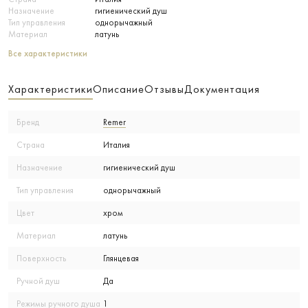
Назначение
гигиенический душ
Тип управления
однорычажный
Материал
латунь
Все характеристики
Характеристики
Описание
Отзывы
Документация
Бренд
Remer
Страна
Италия
Назначение
гигиенический душ
Тип управления
однорычажный
Цвет
хром
Материал
латунь
Поверхность
Глянцевая
Ручной душ
Да
Режимы ручного душа
1