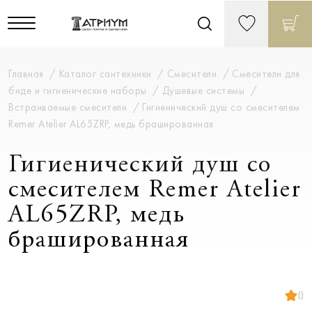
Главная
Каталог сантехники
Смесители
Смесители для
биде и гигиенические наборы
Душевые системы
Встраиваемые смесители
Гигиенический душ со смесителем
Remer Atelier AL65ZRP, медь брашированная
Гигиенический душ со
смесителем Remer Atelier
AL65ZRP, медь
брашированная
()