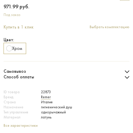
971.99
руб.
Под заказ
Купить в 1 клик
Выбрать комплектацию
Цвет:
Хром
Самовывоз
Способ оплаты
ID товара
22873
Бренд
Remer
Страна
Италия
Назначение
гигиенический душ
Тип управления
однорычажный
Материал
латунь
Все характеристики