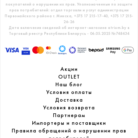
покупателей о нарушении их прав.
Уполномоченные по защите
прав потребителей: отдел торговли и услуг администрации
Первомайского района г. Минска,
+375 17 215-17-40, +375 17 215-
26-26
Дата включения сведений об интернет-магазине atrium.by в
Торговый реестр Республики Беларусь - 06.05.2025 №748434
Акции
OUTLET
Наш блог
Условия оплаты
Доставка
Условия возврата
Партнерам
Импортеры и поставщики
Правила обращений
о нарушении прав