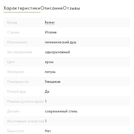
Характеристики
Описание
Отзывы
Бренд
Remer
Страна
Италия
Назначение
гигиенический душ
Тип управления
однорычажный
Цвет
хром
Материал
латунь
Поверхность
Глянцевая
Ручной душ
Да
Режимы ручного душа
1
Дизайн
современный стиль
Монтажные отверстия
1
Термостат
Нет