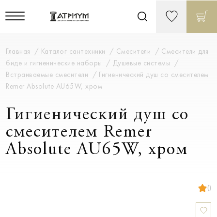
Главная
Каталог сантехники
Смесители
Смесители для
биде и гигиенические наборы
Душевые системы
Встраиваемые смесители
Гигиенический душ со смесителем
Remer Absolute AU65W, хром
Гигиенический душ со
смесителем Remer
Absolute AU65W, хром
()