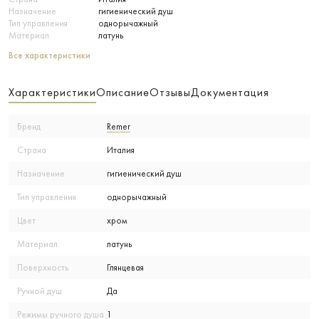
Назначение
гигиенический душ
Тип управления
однорычажный
Материал
латунь
Все характеристики
Характеристики
Описание
Отзывы
Документация
Бренд
Remer
Страна
Италия
Назначение
гигиенический душ
Тип управления
однорычажный
Цвет
хром
Материал
латунь
Поверхность
Глянцевая
Ручной душ
Да
Режимы ручного душа
1