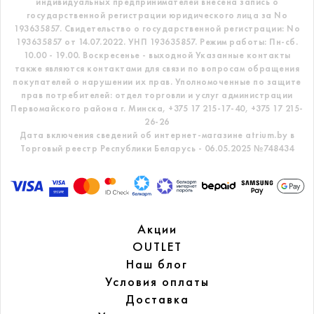
индивидуальных предпринимателей внесена запись о
государственной регистрации юридического лица за No
193635857.
Свидетельство о государственной регистрации: No
193635857 от 14.07.2022. УНП 193635857.
Режим работы: Пн-сб.
10.00 - 19.00. Воскресенье - выходной
Указанные контакты
также являются контактами для связи по вопросам обращения
покупателей о нарушении их прав.
Уполномоченные по защите
прав потребителей: отдел торговли и услуг администрации
Первомайского района г. Минска,
+375 17 215-17-40, +375 17 215-
26-26
Дата включения сведений об интернет-магазине atrium.by в
Торговый реестр Республики Беларусь - 06.05.2025 №748434
Акции
OUTLET
Наш блог
Условия оплаты
Доставка