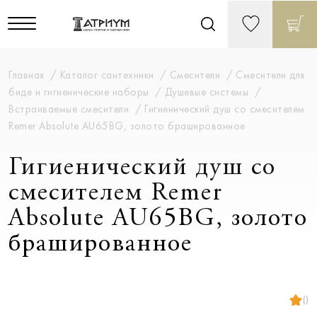
Главная
Каталог сантехники
Смесители
Смесители для
биде и гигиенические наборы
Душевые системы
Встраиваемые смесители
Гигиенический душ со смесителем
Remer Absolute AU65BG, золото брашированное
Гигиенический душ со
смесителем Remer
Absolute AU65BG, золото
брашированное
()