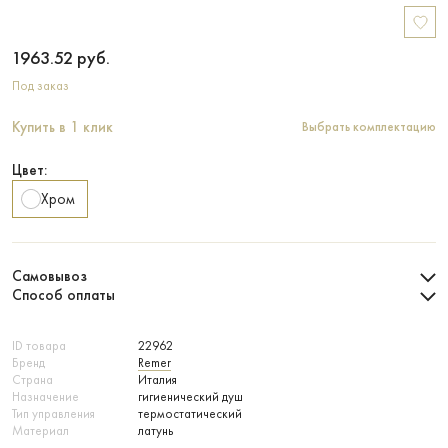
1963.52
руб.
Под заказ
Купить в 1 клик
Выбрать комплектацию
Цвет:
Хром
Самовывоз
Способ оплаты
ID товара
22962
Бренд
Remer
Страна
Италия
Назначение
гигиенический душ
Тип управления
термостатический
Материал
латунь