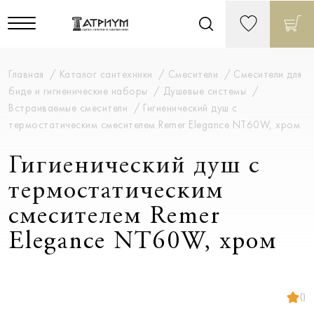
Главная
Каталог сантехники
Смесители
Смесители для
биде и гигиенические наборы
Душевые системы
Встраиваемые смесители
Гигиенический душ с
термостатическим смесителем Remer Elegance NT60W, хром
Гигиенический душ с
термостатическим
смесителем Remer
Elegance NT60W, хром
()