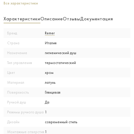
Все характеристики
Характеристики
Описание
Отзывы
Документация
Бренд
Remer
Страна
Италия
Назначение
гигиенический душ
Тип управления
термостатический
Цвет
хром
Материал
латунь
Поверхность
Глянцевая
Ручной душ
Да
Режимы ручного душа
1
Дизайн
современный стиль
Монтажные отверстия
1