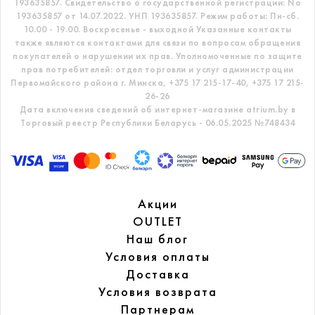
193635857.
Свидетельство о государственной регистрации: No
193635857 от 14.07.2022. УНП 193635857.
Режим работы: Пн-сб.
10.00 - 19.00. Воскресенье - выходной
Указанные контакты
также являются контактами для связи по вопросам обращения
покупателей о нарушении их прав.
Уполномоченные по защите
прав потребителей: отдел торговли и услуг администрации
Первомайского района г. Минска,
+375 17 215-17-40, +375 17 215-
26-26
Дата включения сведений об интернет-магазине atrium.by в
Торговый реестр Республики Беларусь - 06.05.2025 №748434
Акции
OUTLET
Наш блог
Условия оплаты
Доставка
Условия возврата
Партнерам